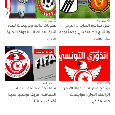
منذ عام
منذ عام
قبل صافرة البداية... الترجي
عقوبات مالية وتوبيخات لعدة
والنادي الصفاقسي وجهاً لوجه
أندية بعد أحداث الجولة الأخيرة
على لقب...
من...
كورتنا التونسية
كورتنا التونسية
منذ عام
منذ عام
برنامج مباريات الجولة 28 من
فيفا تُحدّث قائمة الأندية
الرابطة الأولى: مواجهات
المعاقبة: فريقا تونسيا جديدا
حاسمة في...
يُضاف رسميًا...