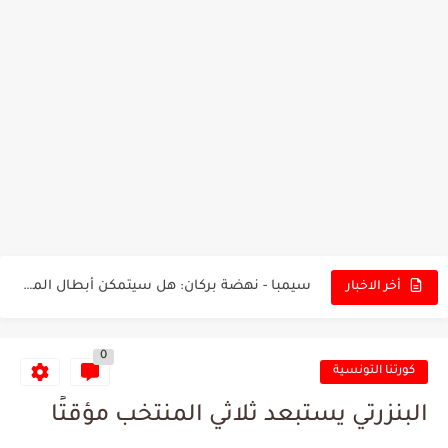
تونس - البرازيل: التشكيلة الاقرب لنسور قرطاج والقنوات الناقلة للمباراة
توقعات الذكاء الاصطناعي بسيناريو والنتيجة النهائية لمباراة الترجي وفلامنغو
سيمبا - نهضة بركان: هل سيتمكن أبطال المغرب من الحفاظ...
أخر الاخبار
كريستال بالاس - مانشستر سيتي: هل نشهد المفاجأة في كأس...
0
البرنامج الكامل لنهائي البطولة بين الاتحاد المنستيري والنادي الإفريقي
كورتنا التونسية
عرض قطري يُغري ادارة النادي الإفريقي للتخلي عن موهبتها
البنزرتي يستبعد ثلاثي المنتخب مؤقتًا
المدرب التونسي المتألق معين الشعباني يكشف عن اهدافه المستقبلية