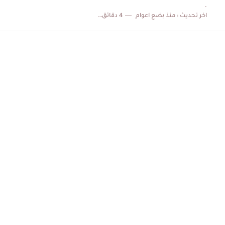
.
اخر تحديث :
منذ بضع اعوام
4 دقائق للقراءة
الكشف عن البرنامج الكامل لمباريات المنتخب التونسي خلال شهر جوان
إصابة محمد أمين بن عمر بعد اعتداء في سوسة والأمن...
كابتن مانشستر يونايتد يدعم حنبعل المجبري