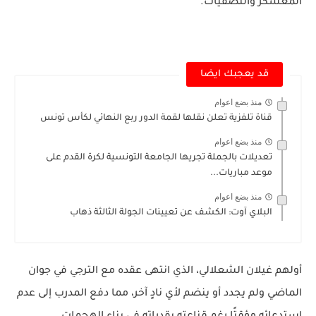
المعسكر والتصفيات.
قد يعجبك ايضا
منذ بضع اعوام
قناة تلفزية تعلن نقلها لقمة الدور ربع النهائي لكأس تونس
منذ بضع اعوام
تعديلات بالجملة تجريها الجامعة التونسية لكرة القدم على
موعد مباريات...
منذ بضع اعوام
البلاي آوت: الكشف عن تعيينات الجولة الثالثة ذهاب
أولهم غيلان الشعلالي، الذي انتهى عقده مع الترجي في جوان
الماضي ولم يجدد أو ينضم لأي نادٍ آخر، مما دفع المدرب إلى عدم