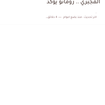
المجبري .. رومانو يؤكد
كابتن مانشستر يونايتد يدعم حنبعل المجبري
.
اخر تحديث :
منذ بضع اعوام
4 دقائق للقراءة