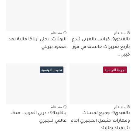
منذ عام
منذ عام
بالفيدي9: فراس بالعربي يُبدع
اليونايتد يجني أرباحًا مالية بعد
بأربع تمريرات حاسمة في فوز
صعود بيرنلي
كبير...
نجومنا التونسية
نجومنا التونسية
منذ عام
منذ عام
بالفيدي9: جميع لمسات
بالفيد99 : دربي العرب.. هدف
ومهارات حنبعل المجبري امام
عالمي للجبري
شيفيلد يونايتد