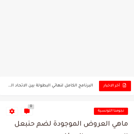
تونس - البرازيل: التشكيلة الاقرب لنسور قرطاج والقنوات الناقلة للمباراة
توقعات الذكاء الاصطناعي بسيناريو والنتيجة النهائية لمباراة الترجي وفلامنغو
سيمبا - نهضة بركان: هل سيتمكن أبطال المغرب من الحفاظ...
كريستال بالاس - مانشستر سيتي: هل نشهد المفاجأة في كأس...
البرنامج الكامل لنهائي البطولة بين الاتحاد المنستيري والنادي الإفريقي
أخر الاخبار
عرض قطري يُغري ادارة النادي الإفريقي للتخلي عن موهبتها
0
المدرب التونسي المتألق معين الشعباني يكشف عن اهدافه المستقبلية
نجومنا التونسية
الكشف عن البرنامج الكامل لمباريات المنتخب التونسي خلال شهر جوان
ماهي العروض الموجودة لضم حنبعل
إصابة محمد أمين بن عمر بعد اعتداء في سوسة والأمن...