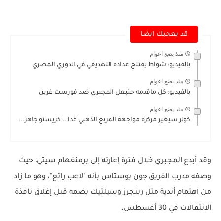
قد يعجبك ايضا
منذ بضع اعوام
بالفيديو: شواط يفتتح عداده التهديفي في الدوري المصري
منذ بضع اعوام
بالفيديو: كل ماقدمه حنبعل المجبري ضد فورست غرين
منذ بضع اعوام
كولر سيغير مركزه مواجهة المربع الذهبي غدا .. كريستو جاهز...
وقد أبدع المجبري خلال فترة إعارته إلى برمنغهام سيتي، حيث
وصفه مدرب الفريق جون يوستاس بأنه "لاعب رائع"، وهو ما زاد
من اهتمام أندية مثل رينجرز وسيلتيك بضمه قبل إغلاق نافذة
الانتقالات في 30 أغسطس.