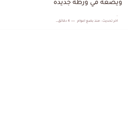
ويضعه في ورطة جديدة
الكشف عن البرنامج الكامل لمباريات المنتخب التونسي خلال شهر جوان
.
اخر تحديث :
منذ بضع اعوام
4 دقائق للقراءة
إصابة محمد أمين بن عمر بعد اعتداء في سوسة والأمن...
كابتن مانشستر يونايتد يدعم حنبعل المجبري