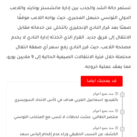
تستمر حالة الشد والجذب بين إدارة مانشستر يونايتد واللاعب
الدولي التونسي حنبعل المجبري، حيث يواجه اللاعب موقفًا
صعبًا بعد قرار النادي الإنجليزي بالتخلي عن خدماته مقابل
الانتقال إلى فريق جديد. القرار الذي اتخذته إدارة النادي لا يخدم
مصلحة اللاعب، حيث قرر النادي رفع سعر أي صفقة انتقال
محتملة خلال فترة الانتقالات الصيفية الحالية إلى 9 ملايين يورو،
مما يعقد عملية خروجه.
قد يعجبك ايضا
منذ بضع اعوام
بالفيديو: اسماعيل الغربي هداف في كأس الاتحاد السويسري
منذ بضع اعوام
منتصر الطالبي: عشت لحظات لا تنسى مع المنتخب التونسي
منذ بضع اعوام
الكشف عن السبب الحقيقي وراء عدم إقحام إلياس سعد