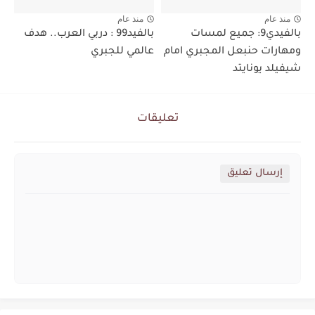
منذ عام
منذ عام
بالفيدي9: جميع لمسات
بالفيد99 : دربي العرب.. هدف
ومهارات حنبعل المجبري امام
عالمي للجبري
شيفيلد يونايتد
تعليقات
إرسال تعليق