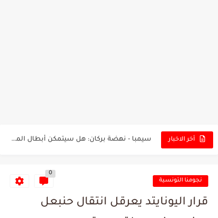
تونس - البرازيل: التشكيلة الاقرب لنسور قرطاج والقنوات الناقلة للمباراة
توقعات الذكاء الاصطناعي بسيناريو والنتيجة النهائية لمباراة الترجي وفلامنغو
سيمبا - نهضة بركان: هل سيتمكن أبطال المغرب من الحفاظ...
أخر الاخبار
كريستال بالاس - مانشستر سيتي: هل نشهد المفاجأة في كأس...
0
البرنامج الكامل لنهائي البطولة بين الاتحاد المنستيري والنادي الإفريقي
نجومنا التونسية
عرض قطري يُغري ادارة النادي الإفريقي للتخلي عن موهبتها
قرار اليونايتد يعرقل انتقال حنبعل
المدرب التونسي المتألق معين الشعباني يكشف عن اهدافه المستقبلية