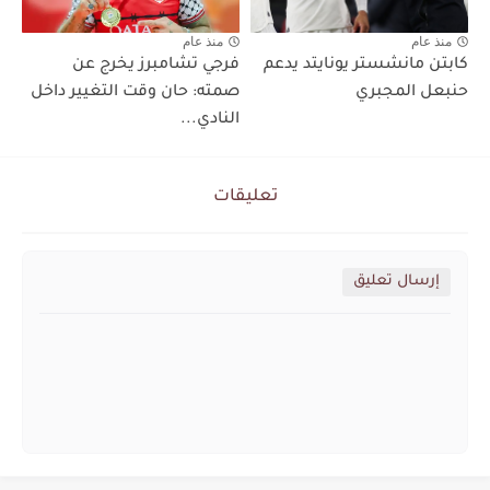
منذ عام
منذ عام
كابتن مانشستر يونايتد يدعم
فرجي تشامبرز يخرج عن
حنبعل المجبري
صمته: حان وقت التغيير داخل
النادي...
تعليقات
إرسال تعليق