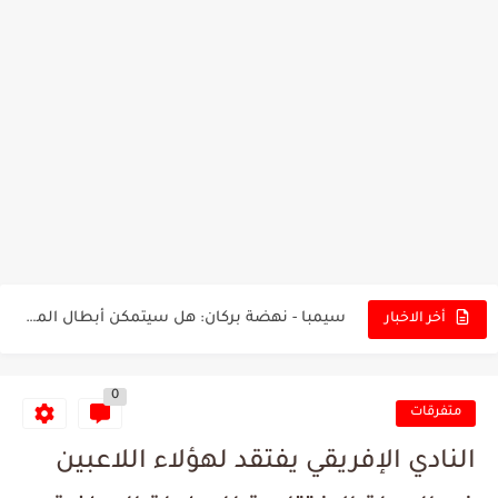
تونس - البرازيل: التشكيلة الاقرب لنسور قرطاج والقنوات الناقلة للمباراة
توقعات الذكاء الاصطناعي بسيناريو والنتيجة النهائية لمباراة الترجي وفلامنغو
سيمبا - نهضة بركان: هل سيتمكن أبطال المغرب من الحفاظ...
أخر الاخبار
كريستال بالاس - مانشستر سيتي: هل نشهد المفاجأة في كأس...
0
البرنامج الكامل لنهائي البطولة بين الاتحاد المنستيري والنادي الإفريقي
متفرقات
عرض قطري يُغري ادارة النادي الإفريقي للتخلي عن موهبتها
النادي الإفريقي يفتقد لهؤلاء اللاعبين
المدرب التونسي المتألق معين الشعباني يكشف عن اهدافه المستقبلية