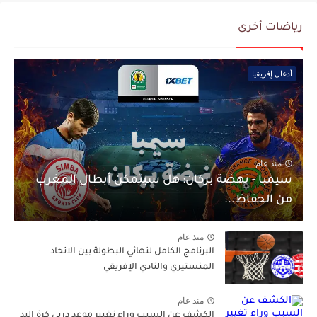
رياضات أخرى
أدغال إفريقيا
منذ عام
سيمبا - نهضة بركان: هل سيتمكن أبطال المغرب
من الحفاظ...
منذ عام
البرنامج الكامل لنهائي البطولة بين الاتحاد
المنستيري والنادي الإفريقي
منذ عام
الكشف عن السبب وراء تغيير موعد دربي كرة اليد