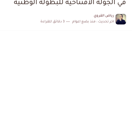
في الجولة الافتتاحية للبطولة الوطنية
الكشف عن البرنامج الكامل لمباريات المنتخب التونسي خلال شهر جوان
رياض القروي
اخر تحديث :
منذ بضع اعوام
3 دقائق للقراءة
إصابة محمد أمين بن عمر بعد اعتداء في سوسة والأمن...
كابتن مانشستر يونايتد يدعم حنبعل المجبري