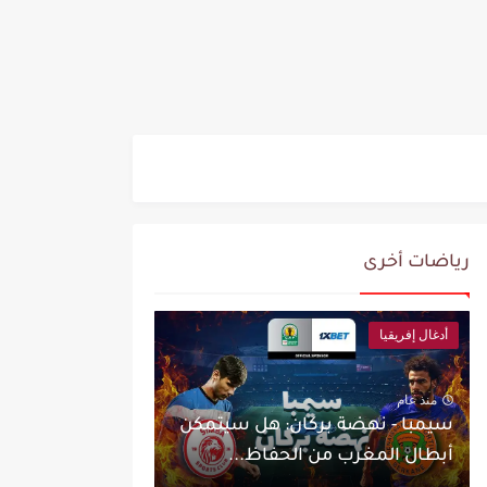
رياضات أخرى
أدغال إفريقيا
منذ عام
سيمبا - نهضة بركان: هل سيتمكن
أبطال المغرب من الحفاظ...