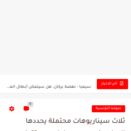
تونس - البرازيل: التشكيلة الاقرب لنسور قرطاج والقنوات الناقلة للمباراة
توقعات الذكاء الاصطناعي بسيناريو والنتيجة النهائية لمباراة الترجي وفلامنغو
سيمبا - نهضة بركان: هل سيتمكن أبطال المغرب من الحفاظ...
أخر الاخبار
كريستال بالاس - مانشستر سيتي: هل نشهد المفاجأة في كأس...
0
البرنامج الكامل لنهائي البطولة بين الاتحاد المنستيري والنادي الإفريقي
نجومنا التونسية
عرض قطري يُغري ادارة النادي الإفريقي للتخلي عن موهبتها
ثلاث سيناريوهات محتملة يحددها
المدرب التونسي المتألق معين الشعباني يكشف عن اهدافه المستقبلية