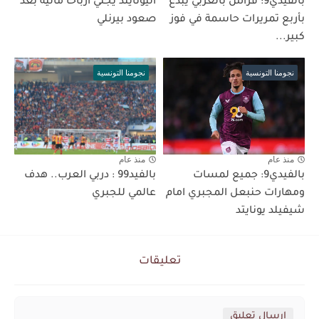
بالفيدي9: فراس بالعربي يُبدع
اليونايتد يجني أرباحًا مالية بعد
بأربع تمريرات حاسمة في فوز
صعود بيرنلي
كبير...
نجومنا التونسية
نجومنا التونسية
منذ عام
منذ عام
بالفيدي9: جميع لمسات
بالفيد99 : دربي العرب.. هدف
ومهارات حنبعل المجبري امام
عالمي للجبري
شيفيلد يونايتد
تعليقات
إرسال تعليق