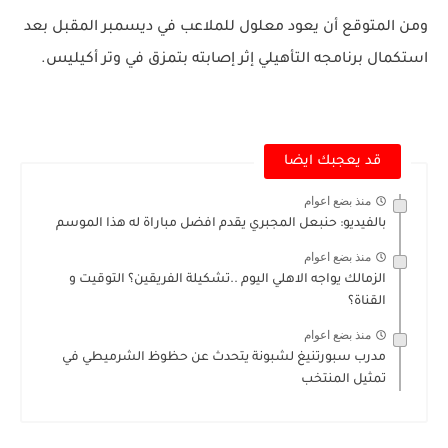
ومن المتوقع أن يعود معلول للملاعب في ديسمبر المقبل بعد
استكمال برنامجه التأهيلي إثر إصابته بتمزق في وتر أكيليس.
قد يعجبك ايضا
منذ بضع اعوام
بالفيديو: حنبعل المجبري يقدم افضل مباراة له هذا الموسم
منذ بضع اعوام
الزمالك يواجه الاهلي اليوم ..تشكيلة الفريقين؟ التوقيت و
القناة؟
منذ بضع اعوام
مدرب سبورتنيغ لشبونة يتحدث عن حظوظ الشرميطي في
تمثيل المنتخب