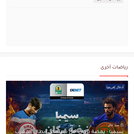
رياضات أخرى
أدغال إفريقيا
منذ عام
سيمبا - نهضة بركان: هل سيتمكن أبطال المغرب