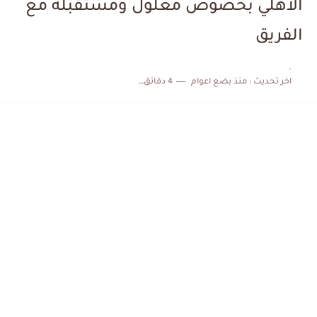
الاهلي بخصوص معلول ومستقبله مع
الكشف عن البرنامج الكامل لمباريات المنتخب التونسي خلال شهر جوان
الفريق
إصابة محمد أمين بن عمر بعد اعتداء في سوسة والأمن...
.
اخر تحديث :
منذ بضع اعوام
4 دقائق للقراءة
كابتن مانشستر يونايتد يدعم حنبعل المجبري