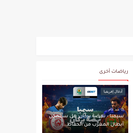
رياضات أخرى
أدغال إفريقيا
منذ عام
سيمبا - نهضة بركان: هل سيتمكن
أبطال المغرب من الحفاظ...