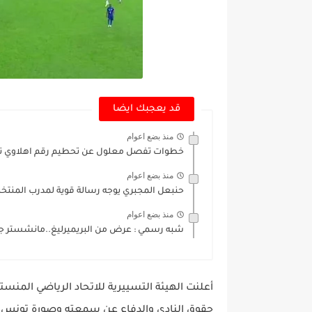
قد يعجبك ايضا
منذ بضع اعوام
خطوات تفصل معلول عن تحطيم رقم اهلاوي تا
منذ بضع اعوام
حنبعل المجبري يوجه رسالة قوية لمدرب المنتخب
منذ بضع اعوام
شبه رسمي : عرض من البريميرليغ..مانشستر جاه
أعلنت الهيئة التسييرية للاتحاد الرياضي المنستي
حقوق النادي والدفاع عن سمعته وصورة تونس في 