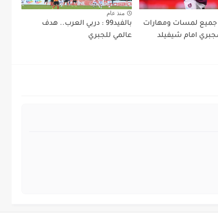
منذ عام
لفيدي9: جميع لمسات ومهارات
بالفيد99 : دربي العرب.. هدف
جبري امام شيفيلد
عالمي للجبري