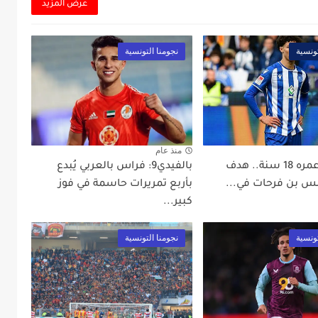
عرض المزيد
تونسية
نجومنا التونسية
منذ عام
بالفيد99: عمره 18 سنة.. هدف
بالفيدي9: فراس بالعربي يُبدع
س بن فرحات في...
بأربع تمريرات حاسمة في فوز
كبير...
تونسية
نجومنا التونسية