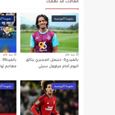
مقالات قد تهمك
نجومنا التونسية
نجومنا ال
منذ عام
منذ عام
بالفيدي9: حنبعل المجبري يتألق
اليوم أمام ميلوول سيتي
مهاجم تون
نجومنا التونسية
نجومنا ال