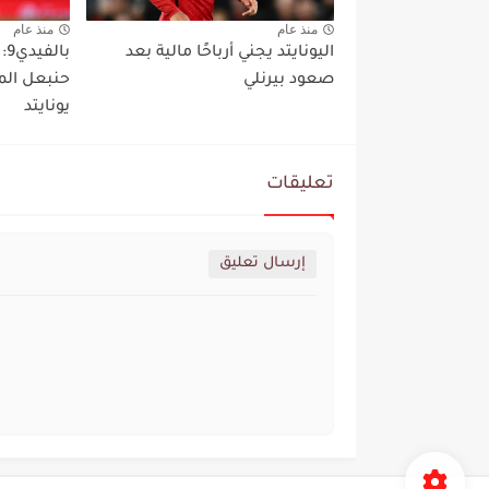
منذ عام
منذ عام
اليونايتد يجني أرباحًا مالية بعد
با
صعود بيرنلي
حنبعل الم
يونايتد
تعليقات
إرسال تعليق