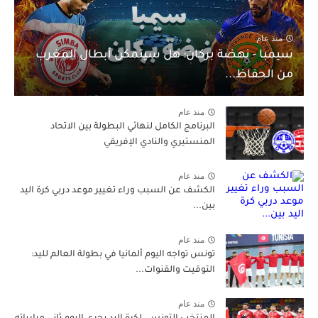
منذ عام
سيمبا - نهضة بركان: هل سيتمكن أبطال المغرب
من الحفاظ...
منذ عام
البرنامج الكامل لنهائي البطولة بين الاتحاد
المنستيري والنادي الإفريقي
منذ عام
الكشف عن السبب وراء تغيير موعد دربي كرة اليد
بين...
منذ عام
تونس تواجه اليوم ألمانيا في بطولة العالم لليد:
التوقيت والقنوات...
منذ عام