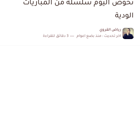
تخوض اليوم سلسلة من المباريات
الكشف عن البرنامج الكامل لمباريات المنتخب التونسي خلال شهر جوان
الودية
إصابة محمد أمين بن عمر بعد اعتداء في سوسة والأمن...
رياض القروي
اخر تحديث :
منذ بضع اعوام
3 دقائق للقراءة
كابتن مانشستر يونايتد يدعم حنبعل المجبري