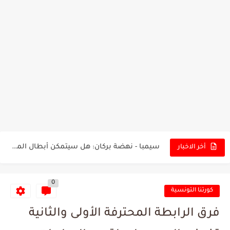
تونس - البرازيل: التشكيلة الاقرب لنسور قرطاج والقنوات الناقلة للمباراة
توقعات الذكاء الاصطناعي بسيناريو والنتيجة النهائية لمباراة الترجي وفلامنغو
سيمبا - نهضة بركان: هل سيتمكن أبطال المغرب من الحفاظ...
أخر الاخبار
كريستال بالاس - مانشستر سيتي: هل نشهد المفاجأة في كأس...
0
البرنامج الكامل لنهائي البطولة بين الاتحاد المنستيري والنادي الإفريقي
كورتنا التونسية
عرض قطري يُغري ادارة النادي الإفريقي للتخلي عن موهبتها
فرق الرابطة المحترفة الأولى والثانية
المدرب التونسي المتألق معين الشعباني يكشف عن اهدافه المستقبلية