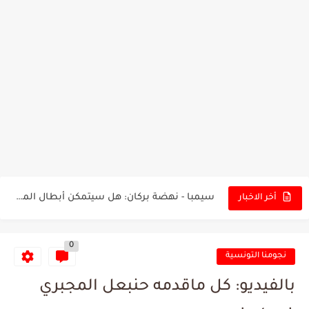
تونس - البرازيل: التشكيلة الاقرب لنسور قرطاج والقنوات الناقلة للمباراة
توقعات الذكاء الاصطناعي بسيناريو والنتيجة النهائية لمباراة الترجي وفلامنغو
سيمبا - نهضة بركان: هل سيتمكن أبطال المغرب من الحفاظ...
أخر الاخبار
كريستال بالاس - مانشستر سيتي: هل نشهد المفاجأة في كأس...
0
البرنامج الكامل لنهائي البطولة بين الاتحاد المنستيري والنادي الإفريقي
نجومنا التونسية
عرض قطري يُغري ادارة النادي الإفريقي للتخلي عن موهبتها
بالفيديو: كل ماقدمه حنبعل المجبري
المدرب التونسي المتألق معين الشعباني يكشف عن اهدافه المستقبلية