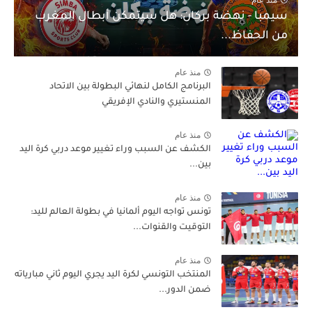
سيمبا - نهضة بركان: هل سيتمكن أبطال المغرب
من الحفاظ...
منذ عام
البرنامج الكامل لنهائي البطولة بين الاتحاد
المنستيري والنادي الإفريقي
منذ عام
الكشف عن السبب وراء تغيير موعد دربي كرة اليد
بين...
منذ عام
تونس تواجه اليوم ألمانيا في بطولة العالم لليد:
التوقيت والقنوات...
منذ عام
المنتخب التونسي لكرة اليد يجري اليوم ثاني مبارياته
ضمن الدور...