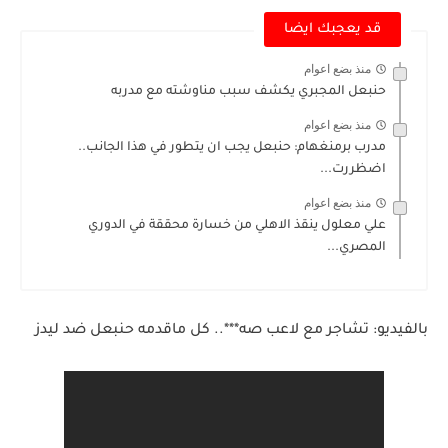
قد يعجبك ايضا
منذ بضع اعوام
حنبعل المجبري يكشف سبب مناوشته مع مدربه
منذ بضع اعوام
مدرب برمنغهام: حنبعل يجب ان يتطور في هذا الجانب..
اضظررت...
منذ بضع اعوام
علي معلول ينقذ الاهلي من خسارة محققة في الدوري
المصري...
بالفيديو: تشاجر مع لاعب صه***.. كل ماقدمه حنبعل ضد ليدز