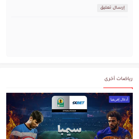
إرسال تعليق
رياضات أخرى
أدغال إفريقيا
منذ عام