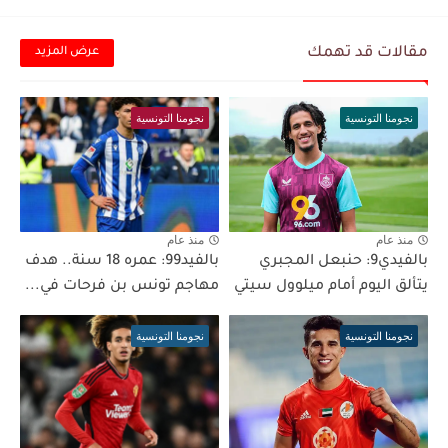
مقالات قد تهمك
عرض المزيد
نجومنا التونسية
نجومنا التونسية
منذ عام
منذ عام
بالفيدي9: حنبعل المجبري
بالفيد99: عمره 18 سنة.. هدف
يتألق اليوم أمام ميلوول سيتي
مهاجم تونس بن فرحات في...
نجومنا التونسية
نجومنا التونسية