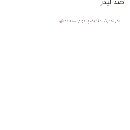
ضد ليدز
الكشف عن البرنامج الكامل لمباريات المنتخب التونسي خلال شهر جوان
.
اخر تحديث :
منذ بضع اعوام
3 دقائق للقراءة
إصابة محمد أمين بن عمر بعد اعتداء في سوسة والأمن...
كابتن مانشستر يونايتد يدعم حنبعل المجبري