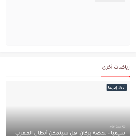
رياضات أخرى
أدغال إفريقيا
منذ عام
سيمبا - نهضة بركان: هل سيتمكن أبطال المغرب