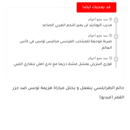
قد يعجبك ايضا
منذ بضع اعوام
مدرب اليونايتد لن يعير النجم العربي الصاعد
منذ بضع اعوام
ضربة موجعة للمنتخب الفرنسي منافس تونس في كأس
العالم
منذ بضع اعوام
فوزي البنزرتي يفشل فشلا ذريعا مع نادي اهلي بنغازي الليبي
حاتم الطرابلسي ينفعل و يحلل مباراة هزيمة تونس ضد جزر
القمر (فيديو)