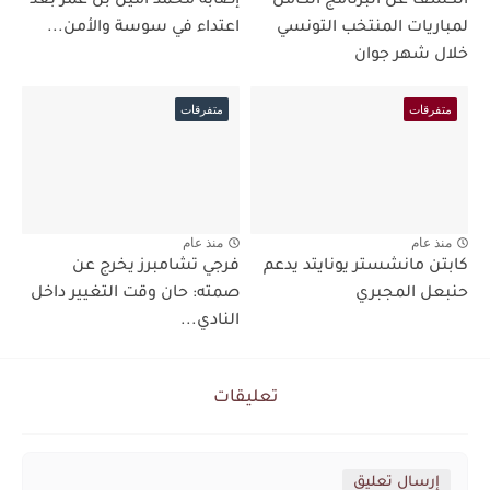
الكشف عن البرنامج الكامل
إصابة محمد أمين بن عمر بعد
لمباريات المنتخب التونسي
اعتداء في سوسة والأمن...
خلال شهر جوان
متفرقات
متفرقات
منذ عام
منذ عام
كابتن مانشستر يونايتد يدعم
فرجي تشامبرز يخرج عن
حنبعل المجبري
صمته: حان وقت التغيير داخل
النادي...
تعليقات
إرسال تعليق