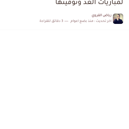
لمباريات الغد وتوقيتها
الكشف عن البرنامج الكامل لمباريات المنتخب التونسي خلال شهر جوان
رياض القروي
اخر تحديث :
منذ بضع اعوام
3 دقائق للقراءة
إصابة محمد أمين بن عمر بعد اعتداء في سوسة والأمن...
كابتن مانشستر يونايتد يدعم حنبعل المجبري