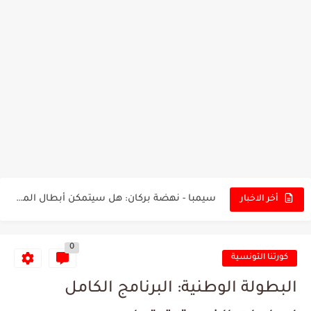
تونس - البرازيل: التشكيلة الاقرب لنسور قرطاج والقنوات الناقلة للمباراة
توقعات الذكاء الاصطناعي بسيناريو والنتيجة النهائية لمباراة الترجي وفلامنغو
سيمبا - نهضة بركان: هل سيتمكن أبطال المغرب من الحفاظ...
أخر الاخبار
كريستال بالاس - مانشستر سيتي: هل نشهد المفاجأة في كأس...
0
البرنامج الكامل لنهائي البطولة بين الاتحاد المنستيري والنادي الإفريقي
كورتنا التونسية
عرض قطري يُغري ادارة النادي الإفريقي للتخلي عن موهبتها
البطولة الوطنية: البرنامج الكامل
المدرب التونسي المتألق معين الشعباني يكشف عن اهدافه المستقبلية