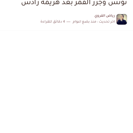
تونس وجزر القمر بعد هزيمة رادس
الكشف عن البرنامج الكامل لمباريات المنتخب التونسي خلال شهر جوان
رياض القروي
اخر تحديث :
منذ بضع اعوام
4 دقائق للقراءة
إصابة محمد أمين بن عمر بعد اعتداء في سوسة والأمن...
كابتن مانشستر يونايتد يدعم حنبعل المجبري