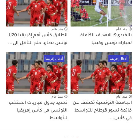
منذ عام
منذ عام
بالفيدي9: الاهداف الكاملة
انطلاق كأس أمم إفريقيا U20:
لمباراة تونس وكينيا
تونس تطارد حلم التأهل إلى...
أدغال إفريقيا
أدغال إفريقيا
منذ عام
منذ عام
الجامعة التونسية تكشف عن
تحديد جدول مباريات المنتخب
قائمة نسور قرطاج للأواسط
التونسي في كأس إفريقيا
في كأس...
للأواسط