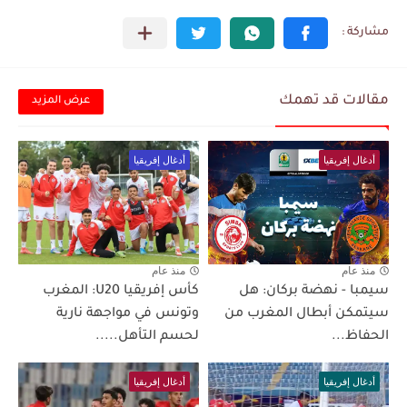
مقالات قد تهمك
عرض المزيد
أدغال إفريقيا
أدغال إفريقيا
منذ عام
منذ عام
سيمبا - نهضة بركان: هل
كأس إفريقيا U20: المغرب
سيتمكن أبطال المغرب من
وتونس في مواجهة نارية
الحفاظ...
لحسم التأهل.....
أدغال إفريقيا
أدغال إفريقيا