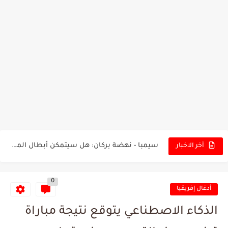
تونس - البرازيل: التشكيلة الاقرب لنسور قرطاج والقنوات الناقلة للمباراة
توقعات الذكاء الاصطناعي بسيناريو والنتيجة النهائية لمباراة الترجي وفلامنغو
سيمبا - نهضة بركان: هل سيتمكن أبطال المغرب من الحفاظ...
أخر الاخبار
كريستال بالاس - مانشستر سيتي: هل نشهد المفاجأة في كأس...
0
البرنامج الكامل لنهائي البطولة بين الاتحاد المنستيري والنادي الإفريقي
أدغال إفريقيا
عرض قطري يُغري ادارة النادي الإفريقي للتخلي عن موهبتها
الذكاء الاصطناعي يتوقع نتيجة مباراة
المدرب التونسي المتألق معين الشعباني يكشف عن اهدافه المستقبلية