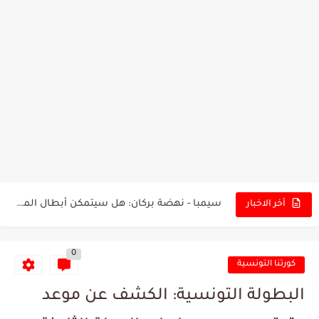
تونس - البرازيل: التشكيلة الاقرب لنسور قرطاج والقنوات الناقلة للمباراة
توقعات الذكاء الاصطناعي بسيناريو والنتيجة النهائية لمباراة الترجي وفلامنغو
سيمبا - نهضة بركان: هل سيتمكن أبطال المغرب من الحفاظ...
أخر الاخبار
كريستال بالاس - مانشستر سيتي: هل نشهد المفاجأة في كأس...
0
البرنامج الكامل لنهائي البطولة بين الاتحاد المنستيري والنادي الإفريقي
كورتنا التونسية
عرض قطري يُغري ادارة النادي الإفريقي للتخلي عن موهبتها
البطولة التونسية: الكشف عن موعد
المدرب التونسي المتألق معين الشعباني يكشف عن اهدافه المستقبلية