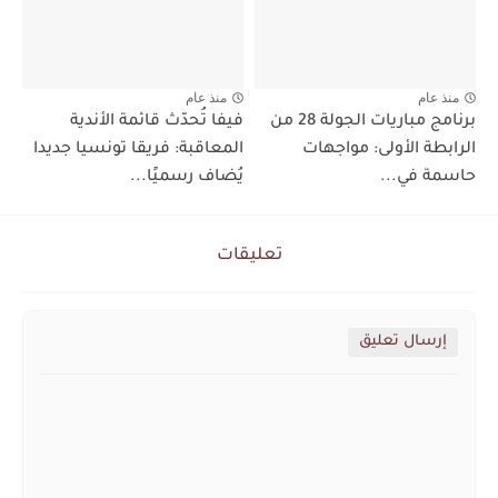
منذ عام
منذ عام
برنامج مباريات الجولة 28 من
فيفا تُحدّث قائمة الأندية
الرابطة الأولى: مواجهات
المعاقبة: فريقا تونسيا جديدا
حاسمة في...
يُضاف رسميًا...
تعليقات
إرسال تعليق