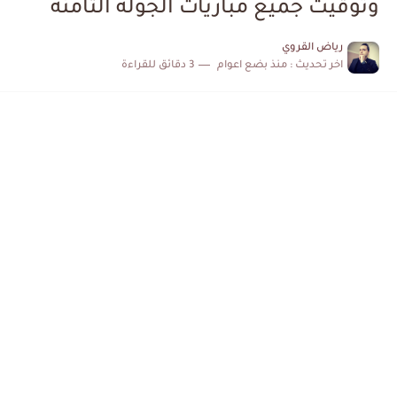
وتوقيت جميع مباريات الجولة الثامنة
الكشف عن البرنامج الكامل لمباريات المنتخب التونسي خلال شهر جوان
رياض القروي
اخر تحديث :
منذ بضع اعوام
3 دقائق للقراءة
إصابة محمد أمين بن عمر بعد اعتداء في سوسة والأمن...
كابتن مانشستر يونايتد يدعم حنبعل المجبري