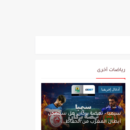
رياضات أخرى
أدغال إفريقيا
منذ عام
سيمبا - نهضة بركان: هل سيتمكن
أبطال المغرب من الحفاظ...