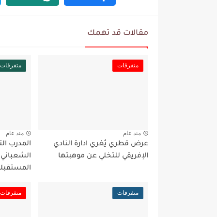
مقالات قد تهمك
متفرقات
متفرقات
منذ عام
منذ عام
عرض قطري يُغري ادارة النادي
المدرب ال
الإفريقي للتخلي عن موهبتها
الشعباني
المستقبلي
متفرقات
متفرقات