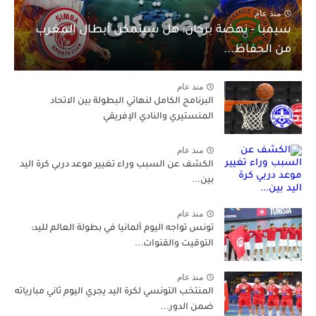
منذ عام
سيمبا - نهضة بركان: هل سيتمكن أبطال المغرب
من الحفاظ...
منذ عام
البرنامج الكامل لنهائي البطولة بين الاتحاد
المنستيري والنادي الإفريقي
منذ عام
الكشف عن السبب وراء تغيير موعد دربي كرة اليد
بين...
منذ عام
تونس تواجه اليوم ألمانيا في بطولة العالم لليد:
التوقيت والقنوات...
منذ عام
المنتخب التونسي لكرة اليد يجري اليوم ثاني مبارياته
ضمن الدور...