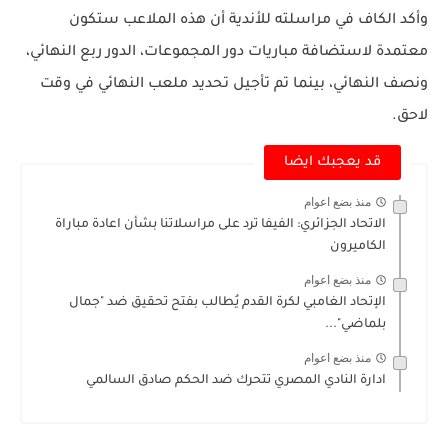
وأكد الكاف في مراسلته للأندية أن هذه الملاعب ستكون
معتمدة لاستضافة مباريات دور المجموعات، الدور ربع النهائي،
ونصف النهائي، بينما تم تأجيل تحديد ملعب النهائي في وقت
لاحق.
قد يعجبك ايضا
منذ بضع اعوام
الاتحاد الجزائري: الفيفا ترد على مراسلاتنا بشأن اعادة مباراة
الكاميرون
منذ بضع اعوام
الإتحاد الغامبي لكرة القدم يُطالب بفتح تحقيق ضد "جمال
بلماضي"...
منذ بضع اعوام
ادارة النادي المصري تتحرك ضد الحكم صادق السالمي