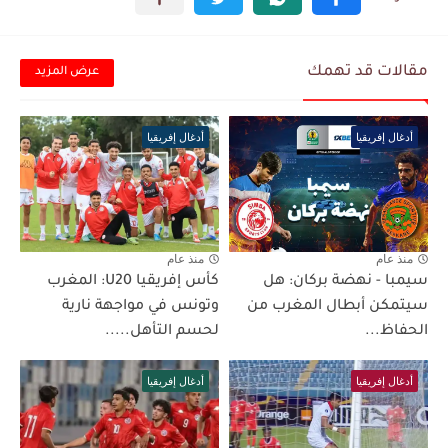
مقالات قد تهمك
عرض المزيد
أدغال إفريقيا
أدغال إفريقيا
منذ عام
منذ عام
سيمبا - نهضة بركان: هل
كأس إفريقيا U20: المغرب
سيتمكن أبطال المغرب من
وتونس في مواجهة نارية
الحفاظ...
لحسم التأهل.....
أدغال إفريقيا
أدغال إفريقيا