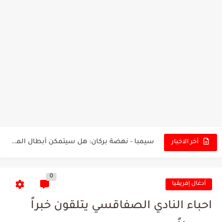
تونس - البرازيل: التشكيلة الاقرب لنسور قرطاج والقنوات الناقلة للمباراة
توقعات الذكاء الاصطناعي بسيناريو والنتيجة النهائية لمباراة الترجي وفلامنغو
سيمبا - نهضة بركان: هل سيتمكن أبطال المغرب من الحفاظ...
أخر الاخبار
كريستال بالاس - مانشستر سيتي: هل نشهد المفاجأة في كأس...
0
البرنامج الكامل لنهائي البطولة بين الاتحاد المنستيري والنادي الإفريقي
أدغال إفريقيا
عرض قطري يُغري ادارة النادي الإفريقي للتخلي عن موهبتها
احباء النادي الصفاقسي يتلقون خبراً
المدرب التونسي المتألق معين الشعباني يكشف عن اهدافه المستقبلية