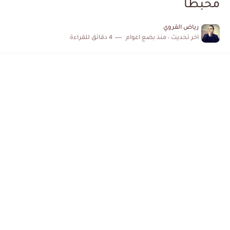
محبطاً
الكشف عن البرنامج الكامل لمباريات المنتخب التونسي خلال شهر جوان
رياض القروي
اخر تحديث :
منذ بضع اعوام
4 دقائق للقراءة
إصابة محمد أمين بن عمر بعد اعتداء في سوسة والأمن...
كابتن مانشستر يونايتد يدعم حنبعل المجبري