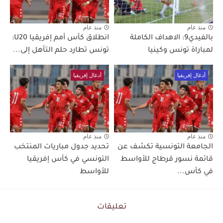
منذ عام
منذ عام
بالفيدي9: الاهداف الكاملة
انطلاق كأس أمم إفريقيا U20:
لمباراة تونس وكينيا
تونس تطارد حلم التأهل إلى...
أدغال إفريقيا
أدغال إفريقيا
منذ عام
منذ عام
الجامعة التونسية تكشف عن
تحديد جدول مباريات المنتخب
قائمة نسور قرطاج للأواسط
التونسي في كأس إفريقيا
في كأس...
للأواسط
تعليقات