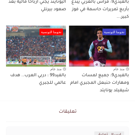
بالفيدي9: فراس بالعربي يُبدع
اليونايتد يجني أرباحًا مالية بعد
بأربع تمريرات حاسمة في فوز
صعود بيرنلي
كبير...
نجومنا التونسية
نجومنا التونسية
منذ عام
منذ عام
بالفيدي9: جميع لمسات
بالفيد99 : دربي العرب.. هدف
ومهارات حنبعل المجبري امام
عالمي للجبري
شيفيلد يونايتد
تعليقات