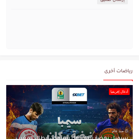
إرسال تعليق
رياضات أخرى
أدغال إفريقيا
منذ عام
سيمبا - نهضة بركان: هل سيتمكن أبطال المغرب