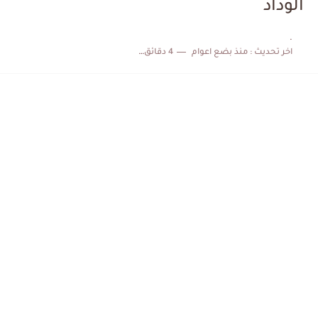
الوداد
الكشف عن البرنامج الكامل لمباريات المنتخب التونسي خلال شهر جوان
.
اخر تحديث :
منذ بضع اعوام
4 دقائق للقراءة
إصابة محمد أمين بن عمر بعد اعتداء في سوسة والأمن...
كابتن مانشستر يونايتد يدعم حنبعل المجبري