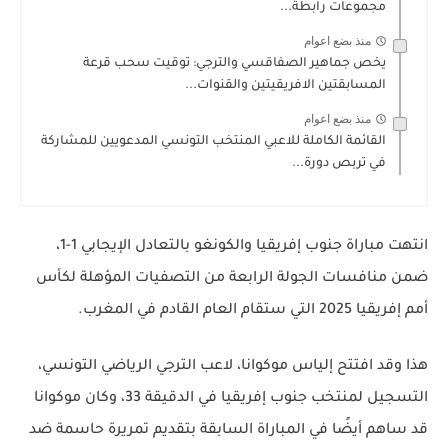
مجموعات رابطة...
منذ بضع اعوام
يخص جماهير الصفاقسي والترجي: توقيت سحب قرعة
المسابقتين الافريقيتين والقنوات...
منذ بضع اعوام
القائمة الكاملة للاعبي المنتخب التونسي المدعويين للمشاركة
في تربص دورة...
انتهت مباراة جنوب إفريقيا والكونغو بالتعادل الإيجابي 1-1،
ضمن منافسات الجولة الرابعة من التصفيات المؤهلة لكأس
أمم إفريقيا 2025 التي ستقام العام القادم في المغرب.
هذا وقد افتتح
إلياس موكوانا
، لاعب الترجي الرياضي التونسي،
التسجيل لمنتخب جنوب إفريقيا في الدقيقة 33، وكان موكوانا
قد ساهم أيضًا في المباراة السابقة بتقديم تمريرة حاسمة ضد