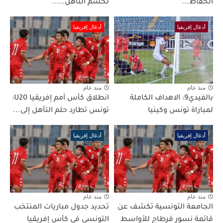
الحفاظ...
لحسم التأهل.....
أدغال إفريقيا
أدغال إفريقيا
منذ عام
منذ عام
بالفيدي9: الاهداف الكاملة
انطلاق كأس أمم إفريقيا U20:
لمباراة تونس وكينيا
تونس تطارد حلم التأهل إلى...
أدغال إفريقيا
أدغال إفريقيا
منذ عام
منذ عام
الجامعة التونسية تكشف عن
تحديد جدول مباريات المنتخب
قائمة نسور قرطاج للأواسط
التونسي في كأس إفريقيا