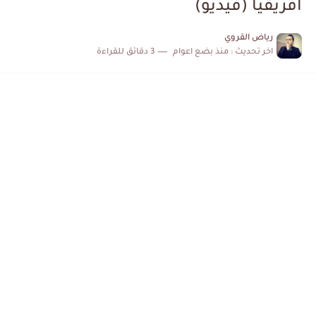
افريقيا (فيديو)
كابتن مانشستر يونايتد يدعم حنبعل المجبري
رياض القروي
اخر تحديث :
منذ بضع اعوام
3 دقائق للقراءة