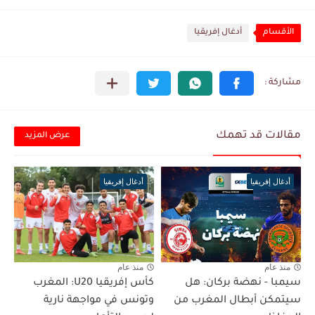
الأقسام
أدغال إفريقيا
مقالات قد تهمك
عرض المزيد
أدغال إفريقيا
أدغال إفريقيا
منذ عام
منذ عام
سيمبا - نهضة بركان: هل
كأس إفريقيا U20: المغرب
سيتمكن أبطال المغرب من
وتونس في مواجهة نارية