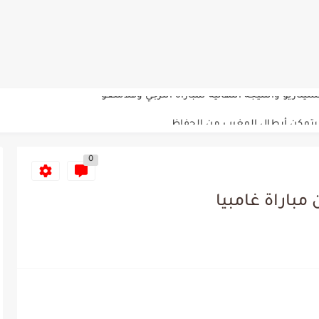
لاقرب لنسور قرطاج والقنوات الناقلة للمباراة
ناريو والنتيجة النهائية لمباراة الترجي وفلامنغو
تمكن أبطال المغرب من الحفاظ...
سيتي: هل نشهد المفاجأة في كأس...
0
لة بين الاتحاد المنستيري والنادي الإفريقي
ي الإفريقي للتخلي عن موهبتها
مباراة غامبيا
عين الشعباني يكشف عن اهدافه المستقبلية
لمباريات المنتخب التونسي خلال شهر جوان
د اعتداء في سوسة والأمن...
م حنبعل المجبري