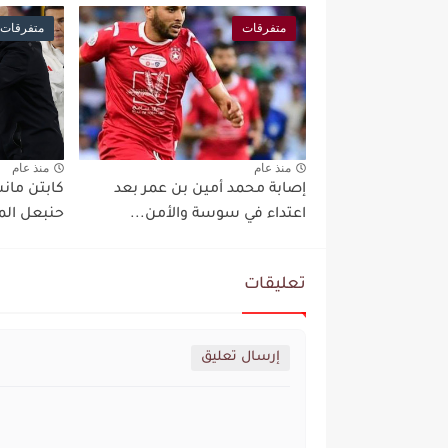
متفرقات
متفرقات
منذ عام
منذ عام
إصابة محمد أمين بن عمر بعد
كابتن مان
اعتداء في سوسة والأمن...
حنبعل الم
تعليقات
إرسال تعليق