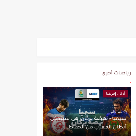
رياضات أخرى
أدغال إفريقيا
منذ عام
سيمبا - نهضة بركان: هل سيتمكن
أبطال المغرب من الحفاظ...