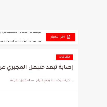
تونس - البرازيل: التشكيلة ا
توقعات الذكاء الاصطناعي بسي
سيمبا - نهضة بركان: هل سي
أخر الاخبار
كريستال بالاس - مانشستر 
البرنامج الكامل لنهائي البطو
متفرقات
عرض قطري يُغري ادارة الناد
إصابة تبعد حنبعل المجبري عن 
المدرب التونسي المتألق م
.
اخر تحديث :
منذ بضع اعوام
4 دقائق للقراءة
الكشف عن البرنامج الكامل 
إصابة محمد أمين بن عمر بع
كابتن مانشستر يونايتد يدع