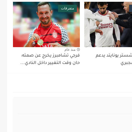
متفرقات
منذ عام
شستر يونايتد يدعم
فرجي تشامبرز يخرج عن صمته:
جبري
حان وقت التغيير داخل النادي...