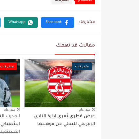
الأقسام
متفرقات
مقالات قد تهمك
متفرقات
متفرقات
منذ عام
منذ عام
عرض قطري يُغري ادارة النادي
المدرب ال
الإفريقي للتخلي عن موهبتها
الشعباني
المستقبلي