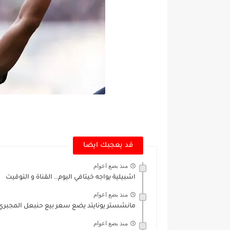
قد يعجبك ايضا
منذ بضع اعوام
اشبيلية يواجه خيتافي اليوم.. القناة و التوقيت
منذ بضع اعوام
مانشستر يونايتد يضع سعر بيع حنبعل المجبري 
منذ بضع اعوام