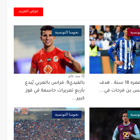
عرض المزيد
تونسية
نجومنا التونسية
منذ عام
بالفيد99: عمره 18 سنة.. هدف
بالفيدي9: فراس بالعربي يُبدع
س بن فرحات في...
بأربع تمريرات حاسمة في فوز
كبير...
تونسية
نجومنا التونسية