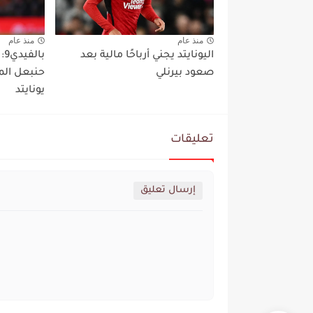
منذ عام
منذ عام
اليونايتد يجني أرباحًا مالية بعد
با
صعود بيرنلي
حنبعل الم
يونايتد
تعليقات
إرسال تعليق