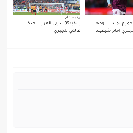
منذ عام
لفيدي9: جميع لمسات ومهارات
بالفيد99 : دربي العرب.. هدف
جبري امام شيفيلد
عالمي للجبري