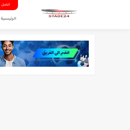
اتصل ب
الرئيسية
تونس - البرازيل: التشكيلة ا