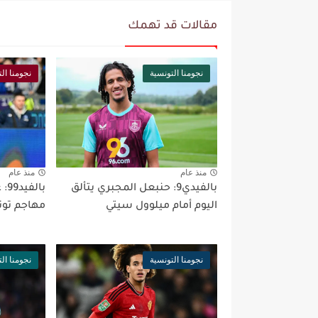
مقالات قد تهمك
نجومنا التونسية
نجومنا ال
منذ عام
منذ عام
بالفيدي9: حنبعل المجبري يتألق
اليوم أمام ميلوول سيتي
مهاجم تون
نجومنا التونسية
نجومنا ال