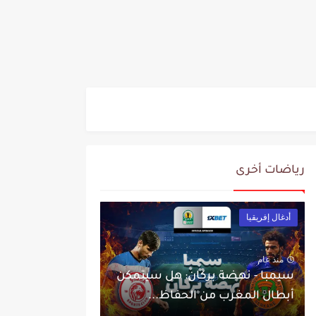
رياضات أخرى
أدغال إفريقيا
منذ عام
سيمبا - نهضة بركان: هل سيتمكن
أبطال المغرب من الحفاظ...