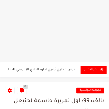
تونس - البرازيل: التشكيلة الاقرب لنسور قرطاج والقنوات الناقلة للمباراة
توقعات الذكاء الاصطناعي بسيناريو والنتيجة النهائية لمباراة الترجي وفلامنغو
سيمبا - نهضة بركان: هل سيتمكن أبطال المغرب من الحفاظ...
كريستال بالاس - مانشستر سيتي: هل نشهد المفاجأة في كأس...
البرنامج الكامل لنهائي البطولة بين الاتحاد المنستيري والنادي الإفريقي
عرض قطري يُغري ادارة النادي الإفريقي للتخلي عن موهبتها
أخر الاخبار
المدرب التونسي المتألق معين الشعباني يكشف عن اهدافه المستقبلية
الكشف عن البرنامج الكامل لمباريات المنتخب التونسي خلال شهر جوان
0
نجومنا التونسية
إصابة محمد أمين بن عمر بعد اعتداء في سوسة والأمن...
بالفيد99: اول تمريرة حاسمة لحنبعل
كابتن مانشستر يونايتد يدعم حنبعل المجبري