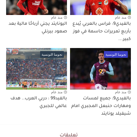
منذ عام
منذ عام
بالفيدي9: فراس بالعربي يُبدع
اليونايتد يجني أرباحًا مالية بعد
بأربع تمريرات حاسمة في فوز
صعود بيرنلي
كبير...
نجومنا التونسية
نجومنا التونسية
منذ عام
منذ عام
بالفيدي9: جميع لمسات
بالفيد99 : دربي العرب.. هدف
ومهارات حنبعل المجبري امام
عالمي للجبري
شيفيلد يونايتد
تعليقات