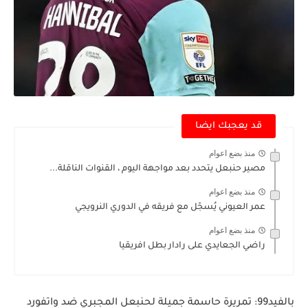
قد يعجبك ايضا
منذ بضع اعوام
مصير حنبعل يتحدد بعد مواجهة اليوم ، القنوات الناقلة...
منذ بضع اعوام
عمر العيوني يُسجّل مع فريقه في الدوري النرويجي
منذ بضع اعوام
راضي الجعايدي على رادار بطل افريقيا
بالفيد99: تمريرة حاسمة جميلة لحنبعل المجبري ضد واتفورد