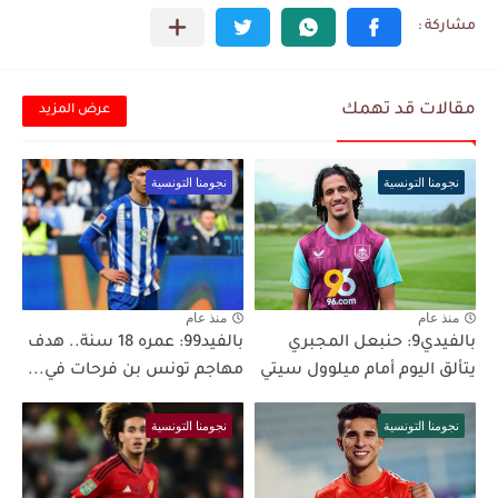
مقالات قد تهمك
عرض المزيد
نجومنا التونسية
نجومنا التونسية
منذ عام
منذ عام
بالفيدي9: حنبعل المجبري
بالفيد99: عمره 18 سنة.. هدف
يتألق اليوم أمام ميلوول سيتي
مهاجم تونس بن فرحات في...
نجومنا التونسية
نجومنا التونسية