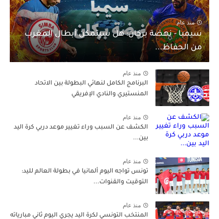
منذ عام
سيمبا - نهضة بركان: هل سيتمكن أبطال المغرب
من الحفاظ...
منذ عام
البرنامج الكامل لنهائي البطولة بين الاتحاد
المنستيري والنادي الإفريقي
منذ عام
الكشف عن السبب وراء تغيير موعد دربي كرة اليد
بين...
منذ عام
تونس تواجه اليوم ألمانيا في بطولة العالم لليد:
التوقيت والقنوات...
منذ عام
المنتخب التونسي لكرة اليد يجري اليوم ثاني مبارياته