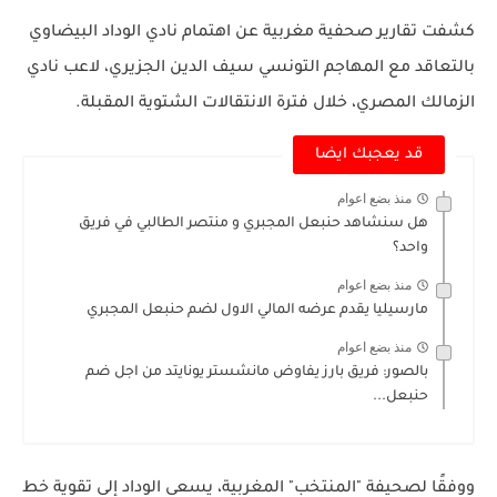
كشفت تقارير صحفية مغربية عن اهتمام نادي الوداد البيضاوي
بالتعاقد مع المهاجم التونسي سيف الدين الجزيري، لاعب نادي
الزمالك المصري، خلال فترة الانتقالات الشتوية المقبلة.
قد يعجبك ايضا
منذ بضع اعوام
هل سنشاهد حنبعل المجبري و منتصر الطالبي في فريق
واحد؟
منذ بضع اعوام
مارسيليا يقدم عرضه المالي الاول لضم حنبعل المجبري
منذ بضع اعوام
بالصور: فريق بارز يفاوض مانشستر يونايتد من اجل ضم
حنبعل...
ووفقًا لصحيفة "المنتخب" المغربية، يسعى الوداد إلى تقوية خط