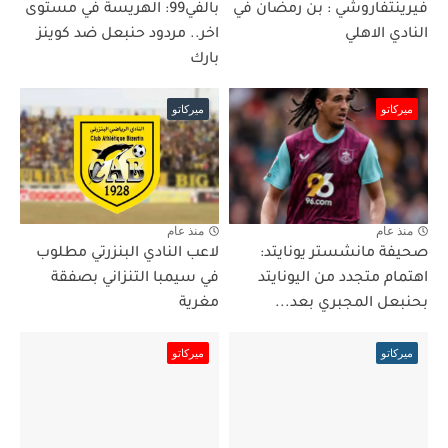
فيرينتفاروشي : بن رمضان في
بالفي99: الهريسة في مستوى
النادي الاهلي
اخر.. مردود حنبعل ضد كوينز
بارك
ميركاتو
ميركاتو
منذ عام
منذ عام
صحيفة مانشستر يونايتد:
لاعب النادي البنزرتي مطلوب
اهتمام متجدد من اليونايتد
في سيمبا التنزاني بصفقة
بحنبعل المجبري بعد...
مغرية
ميركاتو
ميركاتو