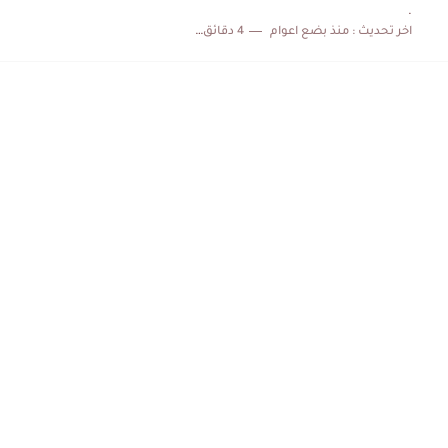
.
اخر تحديث :
منذ بضع اعوام
4 دقائق للقراءة
الكشف عن البرنامج الكامل لمباريات المنتخب التونسي خلال شهر جوان
إصابة محمد أمين بن عمر بعد اعتداء في سوسة والأمن...
كابتن مانشستر يونايتد يدعم حنبعل المجبري