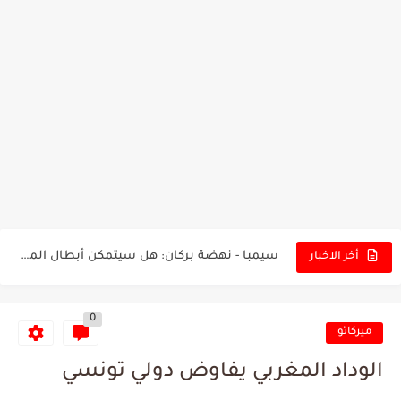
تونس - البرازيل: التشكيلة الاقرب لنسور قرطاج والقنوات الناقلة للمباراة
توقعات الذكاء الاصطناعي بسيناريو والنتيجة النهائية لمباراة الترجي وفلامنغو
سيمبا - نهضة بركان: هل سيتمكن أبطال المغرب من الحفاظ...
أخر الاخبار
كريستال بالاس - مانشستر سيتي: هل نشهد المفاجأة في كأس...
0
البرنامج الكامل لنهائي البطولة بين الاتحاد المنستيري والنادي الإفريقي
ميركاتو
عرض قطري يُغري ادارة النادي الإفريقي للتخلي عن موهبتها
الوداد المغربي يفاوض دولي تونسي
المدرب التونسي المتألق معين الشعباني يكشف عن اهدافه المستقبلية