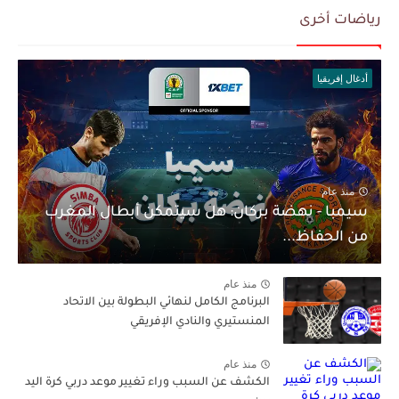
رياضات أخرى
أدغال إفريقيا
منذ عام
سيمبا - نهضة بركان: هل سيتمكن أبطال المغرب
من الحفاظ...
منذ عام
البرنامج الكامل لنهائي البطولة بين الاتحاد
المنستيري والنادي الإفريقي
منذ عام
الكشف عن السبب وراء تغيير موعد دربي كرة اليد