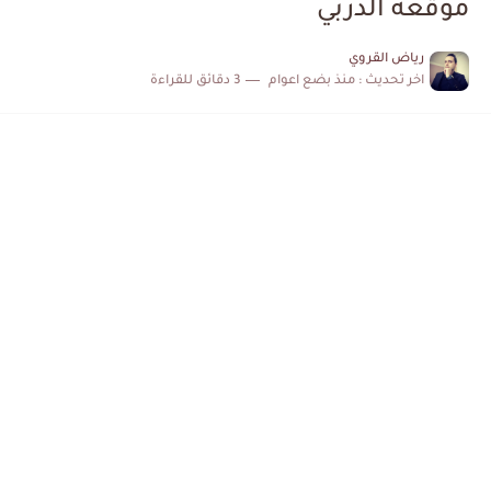
موقعة الدربي
الكشف عن البرنامج الكامل لمباريات المنتخب التونسي خلال شهر جوان
رياض القروي
اخر تحديث :
منذ بضع اعوام
3 دقائق للقراءة
إصابة محمد أمين بن عمر بعد اعتداء في سوسة والأمن...
كابتن مانشستر يونايتد يدعم حنبعل المجبري