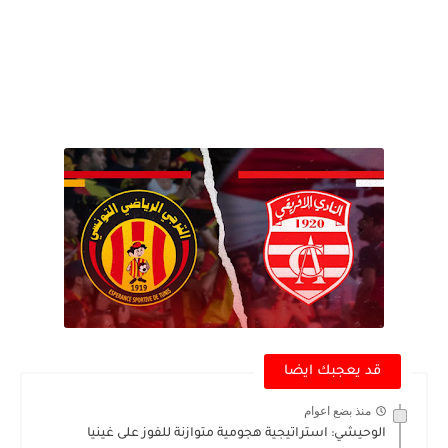
قد يعجبك ايضا
منذ بضع اعوام
الوحيشي: استراتيجية هجومية متوازنة للفوز على غينيا