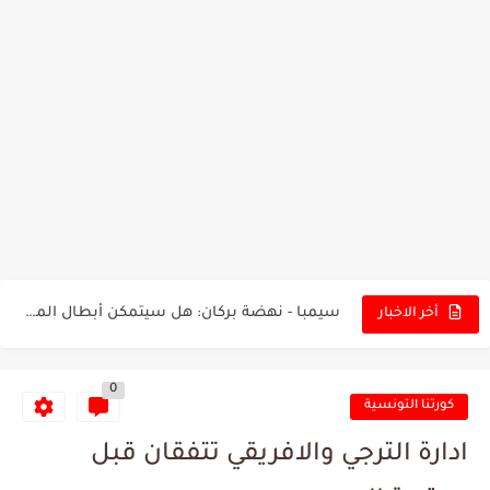
تونس - البرازيل: التشكيلة الاقرب لنسور قرطاج والقنوات الناقلة للمباراة
توقعات الذكاء الاصطناعي بسيناريو والنتيجة النهائية لمباراة الترجي وفلامنغو
سيمبا - نهضة بركان: هل سيتمكن أبطال المغرب من الحفاظ...
أخر الاخبار
كريستال بالاس - مانشستر سيتي: هل نشهد المفاجأة في كأس...
0
البرنامج الكامل لنهائي البطولة بين الاتحاد المنستيري والنادي الإفريقي
كورتنا التونسية
عرض قطري يُغري ادارة النادي الإفريقي للتخلي عن موهبتها
ادارة الترجي والافريقي تتفقان قبل
المدرب التونسي المتألق معين الشعباني يكشف عن اهدافه المستقبلية