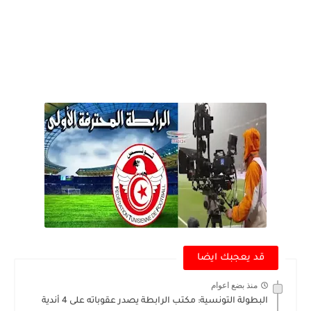
قد يعجبك ايضا
منذ بضع اعوام
البطولة التونسية: مكتب الرابطة يصدر عقوباته على 4 أندية