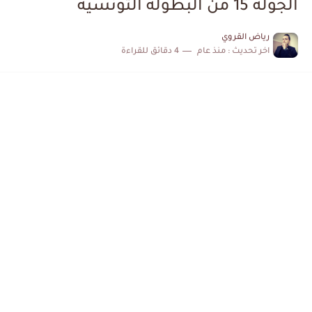
الجولة 15 من البطولة التونسية
الكشف عن البرنامج الكامل لمباريات المنتخب التونسي خلال شهر جوان
رياض القروي
اخر تحديث :
منذ عام
4 دقائق للقراءة
إصابة محمد أمين بن عمر بعد اعتداء في سوسة والأمن...
كابتن مانشستر يونايتد يدعم حنبعل المجبري