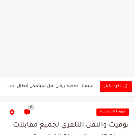
تونس - البرازيل: التشكيلة الاقرب لنسور قرطاج والقنوات الناقلة للمباراة
توقعات الذكاء الاصطناعي بسيناريو والنتيجة النهائية لمباراة الترجي وفلامنغو
سيمبا - نهضة بركان: هل سيتمكن أبطال المغرب من الحفاظ...
أخر الاخبار
كريستال بالاس - مانشستر سيتي: هل نشهد المفاجأة في كأس...
0
البرنامج الكامل لنهائي البطولة بين الاتحاد المنستيري والنادي الإفريقي
كورتنا التونسية
عرض قطري يُغري ادارة النادي الإفريقي للتخلي عن موهبتها
توقيت والنقل التلفزي لجميع مقابلات
المدرب التونسي المتألق معين الشعباني يكشف عن اهدافه المستقبلية