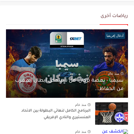
رياضات أخرى
أدغال إفريقيا
منذ عام
سيمبا - نهضة بركان: هل سيتمكن أبطال المغرب
من الحفاظ...
منذ عام
البرنامج الكامل لنهائي البطولة بين الاتحاد
المنستيري والنادي الإفريقي
منذ عام