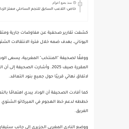
منذ بضع اعوام
خاص: اللاعب السابق للنجم الساحلي معتز الزدا
كشفت تقارير صحفية عن مفاوضات جارية ومتقدمة ب
اليوناني، بهدف ضمه خلال فترة الانتقالات الشتو
ووفقًا لصحيفة "المنتخب" المغربية، يسعى الود
المقررة صيف 2025. وأشارت الصحي
لاتفاق نهائي قريبًا حول جميع بنود التعاقد.
كما أفادت الصحيفة أن الوداد يبدي اهتمامًا با
خططه لدعم خط الهجوم في الميركاتو الشتوي ال
الفريق.
ووضع النادي المغربي الجزيري إلى جانب ستيفان عز