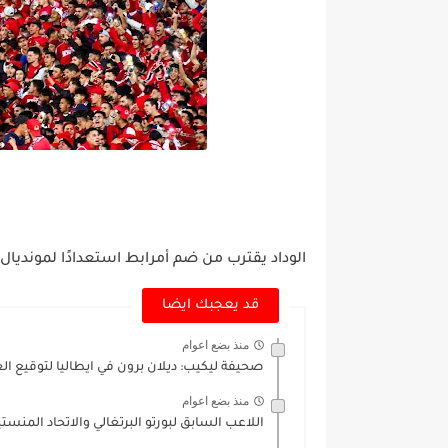
الوداد يقترب من ضم أمرابط استعدادًا لمونديال الأند
قد يعجبك ايضا
منذ بضع اعوام
صحيفة ليكيب: ديلان برون في ايطاليا لتوقيع ال
منذ بضع اعوام
اللاعب السابق لبورتو البرتغالي والاتحاد المنست