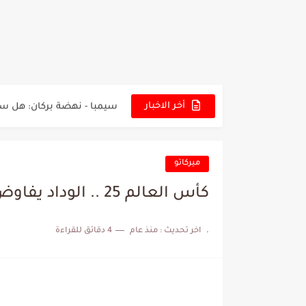
تونس - البرازيل: التشكيلة ا
توقعات الذكاء الاصطناعي بسي
سيمبا - نهضة بركان: هل سي
أخر الاخبار
كريستال بالاس - مانشستر 
البرنامج الكامل لنهائي البطو
ميركاتو
عرض قطري يُغري ادارة الناد
كأس العالم 25 .. الوداد يفاوض مهاجم تونسي و دولي مغربي
المدرب التونسي المتألق م
.
اخر تحديث :
منذ عام
4 دقائق للقراءة
الكشف عن البرنامج الكامل 
إصابة محمد أمين بن عمر بع
كابتن مانشستر يونايتد يدع