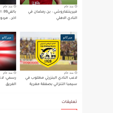
منذ عام
منذ عام
فيرينتفاروشي : بن رمضان في
بال
النادي الاهلي
اخر.. مردو
ميركاتو
ميركاتو
منذ عام
منذ عام
لاعب النادي البنزرتي مطلوب في
رسمي: لاعب
سيمبا التنزاني بصفقة مغرية
الفريق
تعليقات