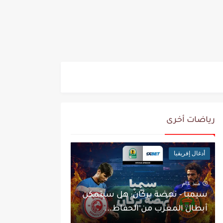
رياضات أخرى
أدغال إفريقيا
منذ عام
سيمبا - نهضة بركان: هل سيتمكن
أبطال المغرب من الحفاظ...