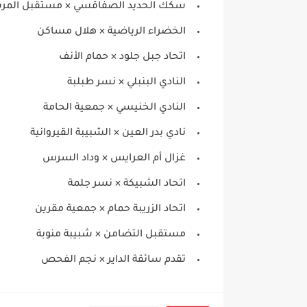
سكك الحديد الصفاقسي × مستقبل المر
الخضراء الرياضية × هلال مساكن
اتحاد جبل جلود × حمام الأنف
النادي البنبلي × نسر طبلبة
النادي الخنيسي × جمعية الحامة
نادي بدر العين × الشبيبة القيروانية
غزال أم العرايس × وداد السرس
اتحاد الشبيكة × نسر جلمة
اتحاد الزريبة حمام × جمعية مقرين
مستقبل التضامن × شبيبة منوبة
تقدم سائقة الداير × نجم الفحص