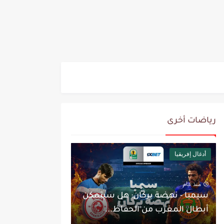
رياضات أخرى
أدغال إفريقيا
منذ عام
سيمبا - نهضة بركان: هل سيتمكن
أبطال المغرب من الحفاظ...