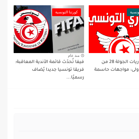
ونسية
كورتنا التونسية
منذ عام
برنامج مباريات الجولة 28 من
فيفا تُحدّث قائمة الأندية المعاقبة:
لأولى: مواجهات حاسمة
فريقا تونسيا جديدا يُضاف
رسميًا...