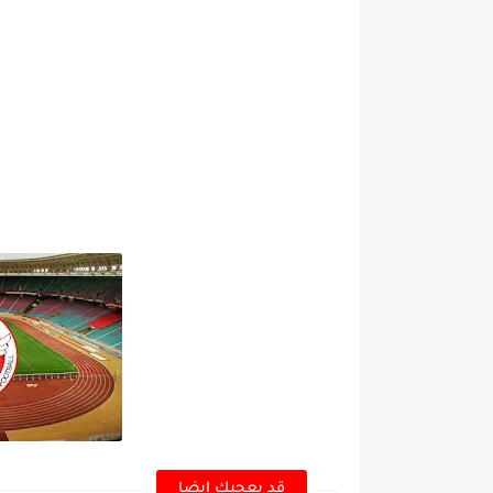
قد يعجبك ايضا