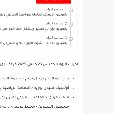
منذ بضع اعوام
بالفيديو: الاهداف الكاملة لمواجهة الافريقي وه
منذ بضع اعوام
بالفيديو: لؤي بن حسين يستغل خطأ العواضي و
منذ بضع اعوام
بالفيديو: اهداف الشوط الاول للنادي الافريقي 
اجريت اليوم الخميس 23 جانفي 2025 قرعة الدور الثالث من كأس تونس، حيث أسفرت عن المواجهات التالية:
نادي كرة القدم بمنزل تميم × جندوبة الرياض
أولمبيك سيدي بوزيد × النهضة الرياضية ب
ملعب مرناق × الملعب الإفريقي بمنزل بورق
مستقبل القصرين / محيط قرقنة × واحة ق