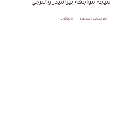
نتيجة مواجهة بيراميدز والترجي
الكشف عن البرنامج الكامل لمباريات المنتخب التونسي خلال شهر جوان
.
اخر تحديث :
منذ عام
5 دقائق للقراءة
إصابة محمد أمين بن عمر بعد اعتداء في سوسة والأمن...
كابتن مانشستر يونايتد يدعم حنبعل المجبري