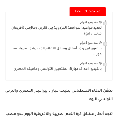
قد يعجبك ايضا
منذ بضع اعوام
تحديد مواعيد المواجهة المزدوجة بين الترجي ومازمبي (أفريكان
فوتبول ليغ)
منذ بضع اعوام
بالصور: ابرز ردود أفعال وسائل الاعلام المصرية والعربية عقب
فوز...
منذ بضع اعوام
بالفيديو: اهداف مباراة المنتخبين التونسي ومضيفه المصري
تكهّن الذكاء الاصطناعي بنتيجة مباراة بيراميدز المصري والترجي
التونسي اليوم
تتجه أنظار عشاق كرة القدم العربية والأفريقية اليوم نحو ملعب