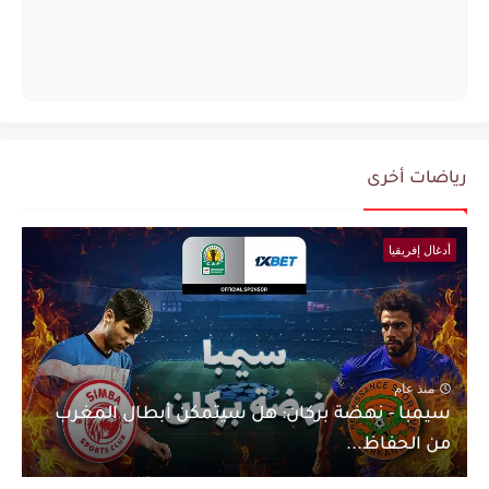
رياضات أخرى
أدغال إفريقيا
منذ عام
سيمبا - نهضة بركان: هل سيتمكن أبطال المغرب
من الحفاظ...