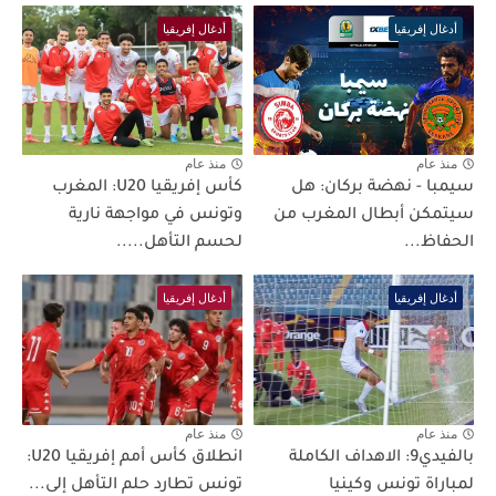
أدغال إفريقيا
أدغال إفريقيا
منذ عام
منذ عام
سيمبا - نهضة بركان: هل
كأس إفريقيا U20: المغرب
سيتمكن أبطال المغرب من
وتونس في مواجهة نارية
الحفاظ...
لحسم التأهل.....
أدغال إفريقيا
أدغال إفريقيا
منذ عام
منذ عام
بالفيدي9: الاهداف الكاملة
انطلاق كأس أمم إفريقيا U20:
لمباراة تونس وكينيا
تونس تطارد حلم التأهل إلى...