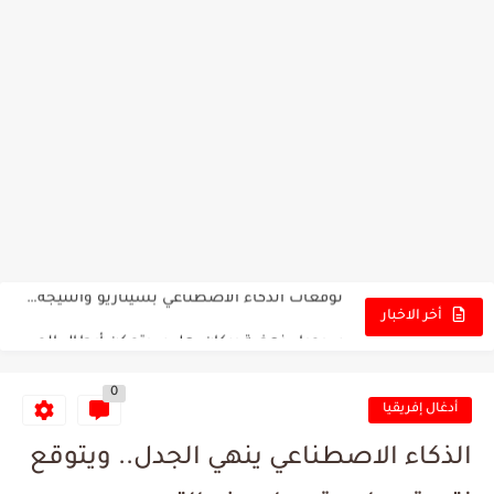
تونس - البرازيل: التشكيلة الاقرب لنسور قرطاج والقنوات الناقلة للمباراة
توقعات الذكاء الاصطناعي بسيناريو والنتيجة النهائية لمباراة الترجي وفلامنغو
سيمبا - نهضة بركان: هل سيتمكن أبطال المغرب من الحفاظ...
أخر الاخبار
كريستال بالاس - مانشستر سيتي: هل نشهد المفاجأة في كأس...
0
البرنامج الكامل لنهائي البطولة بين الاتحاد المنستيري والنادي الإفريقي
أدغال إفريقيا
عرض قطري يُغري ادارة النادي الإفريقي للتخلي عن موهبتها
الذكاء الاصطناعي ينهي الجدل.. ويتوقع
المدرب التونسي المتألق معين الشعباني يكشف عن اهدافه المستقبلية