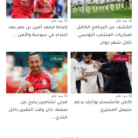
منذ عام
منذ عام
الكشف عن البرنامج الكامل
إصابة محمد أمين بن عمر بعد
لمباريات المنتخب التونسي
اعتداء في سوسة والأمن...
خلال شهر جوان
متفرقات
متفرقات
منذ عام
منذ عام
كابتن مانشستر يونايتد يدعم
فرجي تشامبرز يخرج عن
حنبعل المجبري
صمته: حان وقت التغيير داخل
النادي...