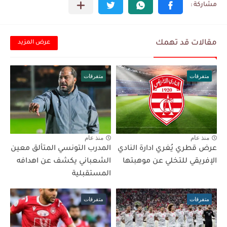
مقالات قد تهمك
عرض المزيد
متفرقات
متفرقات
منذ عام
منذ عام
عرض قطري يُغري ادارة النادي
المدرب التونسي المتألق معين
الإفريقي للتخلي عن موهبتها
الشعباني يكشف عن اهدافه
المستقبلية
متفرقات
متفرقات