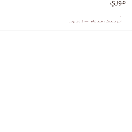
فوري
الكشف عن البرنامج الكامل لمباريات المنتخب التونسي خلال شهر جوان
.
اخر تحديث :
منذ عام
3 دقائق للقراءة
إصابة محمد أمين بن عمر بعد اعتداء في سوسة والأمن...
كابتن مانشستر يونايتد يدعم حنبعل المجبري