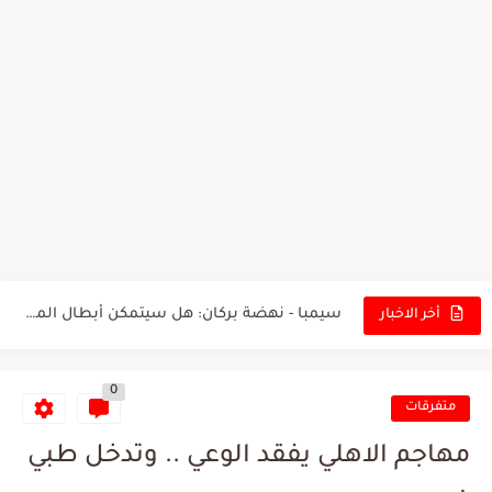
تونس - البرازيل: التشكيلة الاقرب لنسور قرطاج والقنوات الناقلة للمباراة
توقعات الذكاء الاصطناعي بسيناريو والنتيجة النهائية لمباراة الترجي وفلامنغو
سيمبا - نهضة بركان: هل سيتمكن أبطال المغرب من الحفاظ...
أخر الاخبار
كريستال بالاس - مانشستر سيتي: هل نشهد المفاجأة في كأس...
0
البرنامج الكامل لنهائي البطولة بين الاتحاد المنستيري والنادي الإفريقي
متفرقات
عرض قطري يُغري ادارة النادي الإفريقي للتخلي عن موهبتها
مهاجم الاهلي يفقد الوعي .. وتدخل طبي
المدرب التونسي المتألق معين الشعباني يكشف عن اهدافه المستقبلية