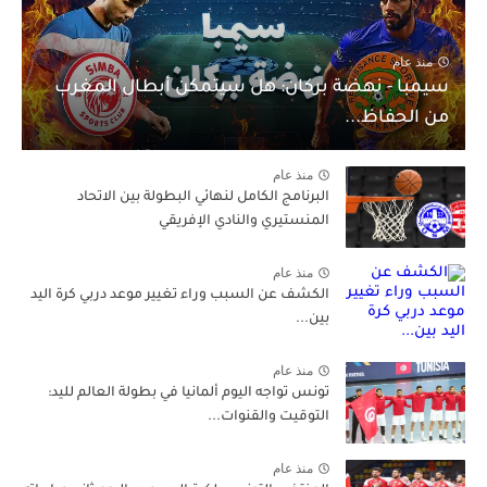
منذ عام
سيمبا - نهضة بركان: هل سيتمكن أبطال المغرب
من الحفاظ...
منذ عام
البرنامج الكامل لنهائي البطولة بين الاتحاد
المنستيري والنادي الإفريقي
منذ عام
الكشف عن السبب وراء تغيير موعد دربي كرة اليد
بين...
منذ عام
تونس تواجه اليوم ألمانيا في بطولة العالم لليد:
التوقيت والقنوات...
منذ عام