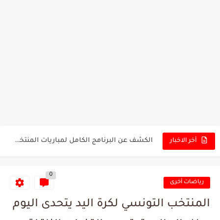
تونس - البرازيل: التشكيلة الاقرب لنسور قرطاج والقنوات الناقلة للمباراة
توقعات الذكاء الاصطناعي بسيناريو والنتيجة النهائية لمباراة الترجي وفلامنغو
سيمبا - نهضة بركان: هل سيتمكن أبطال المغرب من الحفاظ...
كريستال بالاس - مانشستر سيتي: هل نشهد المفاجأة في كأس...
البرنامج الكامل لنهائي البطولة بين الاتحاد المنستيري والنادي الإفريقي
عرض قطري يُغري ادارة النادي الإفريقي للتخلي عن موهبتها
المدرب التونسي المتألق معين الشعباني يكشف عن اهدافه المستقبلية
الكشف عن البرنامج الكامل لمباريات المنتخب التونسي خلال شهر جوان
أخر الاخبار
إصابة محمد أمين بن عمر بعد اعتداء في سوسة والأمن...
0
كابتن مانشستر يونايتد يدعم حنبعل المجبري
رياضات أخرى
المنتخب التونسي لكرة اليد يتحدى اليوم