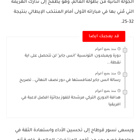
الجولة الثانية من بطولة العالم، وهو يطمح إلى تدارك الهزيمة
التي مُني بها في مباراته الأولى أمام المنتخب الإيطالي بنتيجة
32-25.
قد يعجبك ايضا
منذ بضع اعوام
دورة ويمبلدون: التونسية "انس جابر" لن تتحصل على اية
نقطة...
منذ بضع اعوام
رسالة انس جابر لمنافستها في دور نصف النهائي.. تصريح
منذ بضع اعوام
هدافة الدوري التركي مرشحة للفوز بجائزة افضل لاعبة في
افريقيا
ويسعى نسور قرطاج إلى تحسين الأداء واستعادة الثقة في