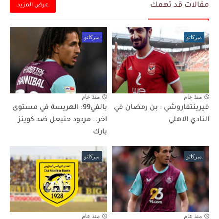
مقالات قد تهمك
عرض المزيد
ميركاتو
ميركاتو
منذ عام
منذ عام
فيرينتفاروشي : بن رمضان في
بالفي99: الهريسة في مستوى
النادي الاهلي
اخر.. مردود حنبعل ضد كوينز
بارك
ميركاتو
ميركاتو
منذ عام
منذ عام