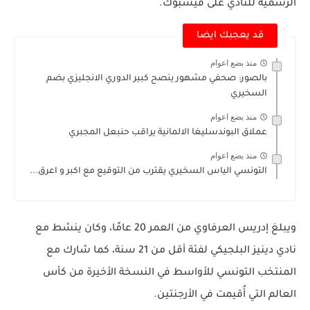
الرسمية للنادي على فيسبوك.
قد يعجبك ايضا
منذ بضع اعوام
بالصور: صحفي مشهور ينصح كبير الدوري الانجليزي بضم
السخيري
منذ بضع اعوام
عملاق البوندسليغا الالمانية يراقب حنبعل المجبري
منذ بضع اعوام
التونسي الياس السخيري يقترب من التوقيع مع اكبر و اعرق...
ويبلغ إدريس العرفاوي من العمر 20 عامًا، وكان ينشط مع
نادي دينيز البلجيكي لفئة أقل من 21 سنة، كما شارك مع
المنتخب التونسي للأواسط في النسخة الأخيرة من كأس
العالم التي أُقيمت في الأرجنتين.