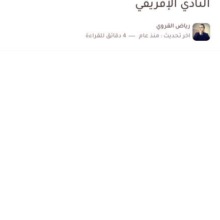
النادي الإفريقي
الكشف عن البرنامج الكامل لمباريات المنتخب التونسي خلال شهر جوان
رياض القروي
اخر تحديث :
منذ عام
4 دقائق للقراءة
إصابة محمد أمين بن عمر بعد اعتداء في سوسة والأمن...
كابتن مانشستر يونايتد يدعم حنبعل المجبري