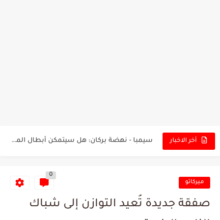
تونس - البرازيل: التشكيلة الاقرب لنسور قرطاج والقنوات الناقلة للمباراة
توقعات الذكاء الاصطناعي بسيناريو والنتيجة النهائية لمباراة الترجي وفلامنغو
سيمبا - نهضة بركان: هل سيتمكن أبطال المغرب من الحفاظ...
أخر الاخبار
كريستال بالاس - مانشستر سيتي: هل نشهد المفاجأة في كأس...
0
البرنامج الكامل لنهائي البطولة بين الاتحاد المنستيري والنادي الإفريقي
ميركاتو
عرض قطري يُغري ادارة النادي الإفريقي للتخلي عن موهبتها
صفقة جديدة تُعيد التوازن إلى شباك
المدرب التونسي المتألق معين الشعباني يكشف عن اهدافه المستقبلية