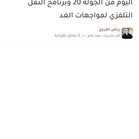
اليوم من الجولة 20 وبرنامج النقل
الكشف عن البرنامج الكامل لمباريات المنتخب التونسي خلال شهر جوان
التلفزي لمواجهات الغد
إصابة محمد أمين بن عمر بعد اعتداء في سوسة والأمن...
رياض القروي
اخر تحديث :
منذ عام
3 دقائق للقراءة
كابتن مانشستر يونايتد يدعم حنبعل المجبري