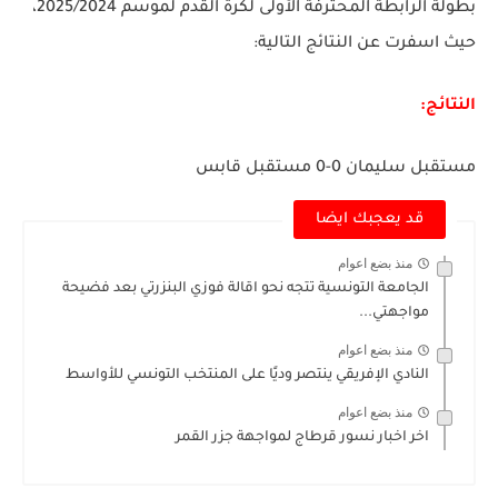
بطولة الرابطة المحترفة الأولى لكرة القدم لموسم 2025/2024،
حيث اسفرت عن النتائج التالية:
النتائج:
مستقبل سليمان 0-0 مستقبل قابس
قد يعجبك ايضا
منذ بضع اعوام
الجامعة التونسية تتجه نحو اقالة فوزي البنزرتي بعد فضيحة
مواجهتي...
منذ بضع اعوام
النادي الإفريقي ينتصر وديًا على المنتخب التونسي للأواسط
منذ بضع اعوام
اخر اخبار نسور قرطاج لمواجهة جزر القمر