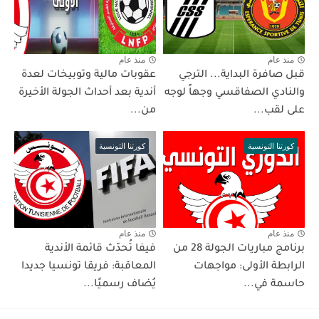
منذ عام
منذ عام
قبل صافرة البداية... الترجي
عقوبات مالية وتوبيخات لعدة
والنادي الصفاقسي وجهاً لوجه
أندية بعد أحداث الجولة الأخيرة
على لقب...
من...
كورتنا التونسية
كورتنا التونسية
منذ عام
منذ عام
برنامج مباريات الجولة 28 من
فيفا تُحدّث قائمة الأندية
الرابطة الأولى: مواجهات
المعاقبة: فريقا تونسيا جديدا
حاسمة في...
يُضاف رسميًا...