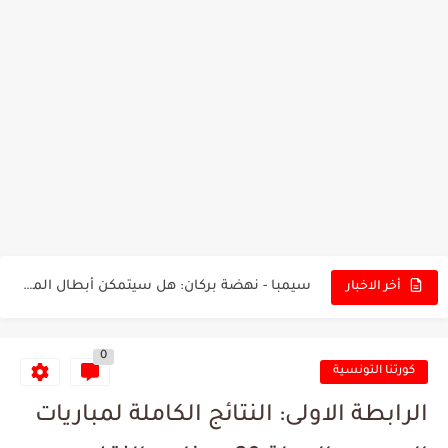
تونس - البرازيل: التشكيلة الاقرب لنسور قرطاج والقنوات الناقلة للمباراة
توقعات الذكاء الاصطناعي بسيناريو والنتيجة النهائية لمباراة الترجي وفلامنغو
سيمبا - نهضة بركان: هل سيتمكن أبطال المغرب من الحفاظ...
أخر الاخبار
كريستال بالاس - مانشستر سيتي: هل نشهد المفاجأة في كأس...
0
البرنامج الكامل لنهائي البطولة بين الاتحاد المنستيري والنادي الإفريقي
كورتنا التونسية
عرض قطري يُغري ادارة النادي الإفريقي للتخلي عن موهبتها
الرابطة الاولى: النتائج الكاملة لمباريات
المدرب التونسي المتألق معين الشعباني يكشف عن اهدافه المستقبلية