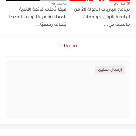
منذ عام
منذ عام
برنامج مباريات الجولة 28 من
فيفا تُحدّث قائمة الأندية
الرابطة الأولى: مواجهات
المعاقبة: فريقا تونسيا جديدا
حاسمة في...
يُضاف رسميًا...
تعليقات
إرسال تعليق