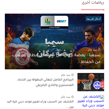
رياضات أخرى
أدغال إفريقيا
منذ عام
سيمبا - نهضة بركان: هل سيتمكن أبطال المغرب
من الحفاظ...
منذ عام
البرنامج الكامل لنهائي البطولة بين الاتحاد
المنستيري والنادي الإفريقي
منذ عام
الكشف عن السبب وراء تغيير موعد دربي كرة اليد
بين...