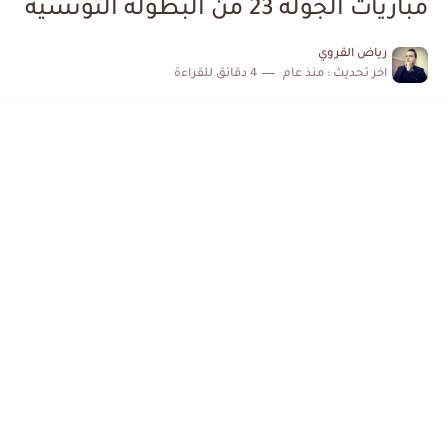
مباريات الجولة 23 من البطولة التونسية
الكشف عن البرنامج الكامل لمباريات المنتخب التونسي خلال شهر جوان
رياض القروي
اخر تحديث :
منذ عام
4 دقائق للقراءة
إصابة محمد أمين بن عمر بعد اعتداء في سوسة والأمن...
كابتن مانشستر يونايتد يدعم حنبعل المجبري