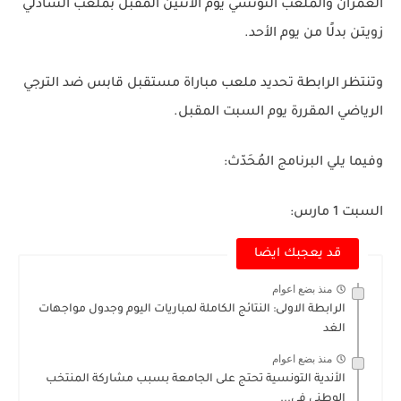
العمران والملعب التونسي
يوم الاثنين المقبل بملعب الشاذلي
زويتن بدلًا من يوم الأحد.
وتنتظر الرابطة تحديد ملعب مباراة
مستقبل قابس ضد الترجي
الرياضي
المقررة يوم السبت المقبل.
وفيما يلي البرنامج المُحَدّث:
السبت 1 مارس:
قد يعجبك ايضا
منذ بضع اعوام
الرابطة الاولى: النتائج الكاملة لمباريات اليوم وجدول مواجهات
الغد
منذ بضع اعوام
الأندية التونسية تحتج على الجامعة بسبب مشاركة المنتخب
الوطني في...