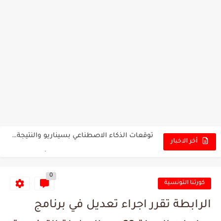
تونس - البرازيل: التشكيلة الاقرب لنسور قرطاج والقنوات الناقلة للمباراة
توقعات الذكاء الاصطناعي بسيناريو والنتيجة النهائية لمباراة الترجي وفلامنغو
سيمبا - نهضة بركان: هل سيتمكن أبطال المغرب من الحفاظ...
أخر الاخبار
كريستال بالاس - مانشستر سيتي: هل نشهد المفاجأة في كأس...
0
البرنامج الكامل لنهائي البطولة بين الاتحاد المنستيري والنادي الإفريقي
كورتنا التونسية
عرض قطري يُغري ادارة النادي الإفريقي للتخلي عن موهبتها
الرابطة تقرر اجراء تعديل في برنامج
المدرب التونسي المتألق معين الشعباني يكشف عن اهدافه المستقبلية