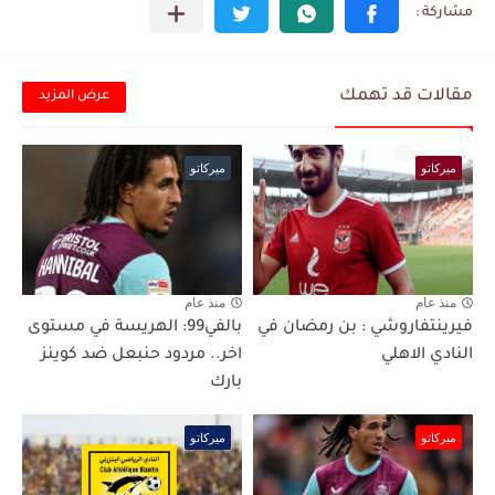
مقالات قد تهمك
عرض المزيد
ميركاتو
ميركاتو
منذ عام
منذ عام
فيرينتفاروشي : بن رمضان في
بالفي99: الهريسة في مستوى
النادي الاهلي
اخر.. مردود حنبعل ضد كوينز
بارك
ميركاتو
ميركاتو