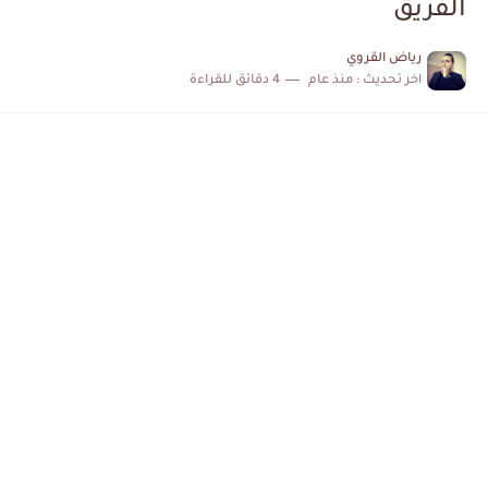
الفريق
الكشف عن البرنامج الكامل لمباريات المنتخب التونسي خلال شهر جوان
رياض القروي
اخر تحديث :
منذ عام
4 دقائق للقراءة
إصابة محمد أمين بن عمر بعد اعتداء في سوسة والأمن...
كابتن مانشستر يونايتد يدعم حنبعل المجبري