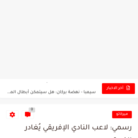
تونس - البرازيل: التشكيلة الاقرب لنسور قرطاج والقنوات الناقلة للمباراة
توقعات الذكاء الاصطناعي بسيناريو والنتيجة النهائية لمباراة الترجي وفلامنغو
سيمبا - نهضة بركان: هل سيتمكن أبطال المغرب من الحفاظ...
أخر الاخبار
كريستال بالاس - مانشستر سيتي: هل نشهد المفاجأة في كأس...
0
البرنامج الكامل لنهائي البطولة بين الاتحاد المنستيري والنادي الإفريقي
ميركاتو
عرض قطري يُغري ادارة النادي الإفريقي للتخلي عن موهبتها
رسمي: لاعب النادي الإفريقي يُغادر
المدرب التونسي المتألق معين الشعباني يكشف عن اهدافه المستقبلية