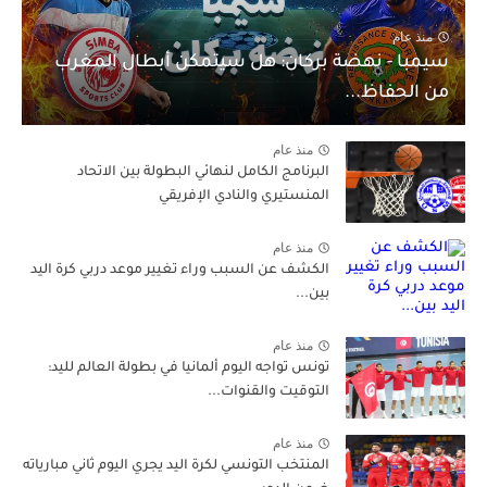
منذ عام
سيمبا - نهضة بركان: هل سيتمكن أبطال المغرب
من الحفاظ...
منذ عام
البرنامج الكامل لنهائي البطولة بين الاتحاد
المنستيري والنادي الإفريقي
منذ عام
الكشف عن السبب وراء تغيير موعد دربي كرة اليد
بين...
منذ عام
تونس تواجه اليوم ألمانيا في بطولة العالم لليد:
التوقيت والقنوات...
منذ عام
المنتخب التونسي لكرة اليد يجري اليوم ثاني مبارياته