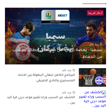
أدغال إفريقيا
منذ عام
سيمبا - نهضة بركان: هل سيتمكن أبطال المغرب
من الحفاظ...
منذ عام
البرنامج الكامل لنهائي البطولة بين الاتحاد
المنستيري والنادي الإفريقي
منذ عام
الكشف عن السبب وراء تغيير موعد دربي كرة اليد
بين...