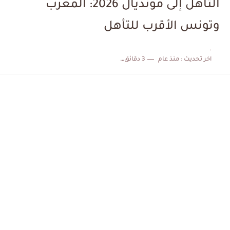
التأهل إلى مونديال 2026: المغرب
الكشف عن البرنامج الكامل لمباريات المنتخب التونسي خلال شهر جوان
وتونس الأقرب للتأهل
إصابة محمد أمين بن عمر بعد اعتداء في سوسة والأمن...
.
اخر تحديث :
منذ عام
3 دقائق للقراءة
كابتن مانشستر يونايتد يدعم حنبعل المجبري