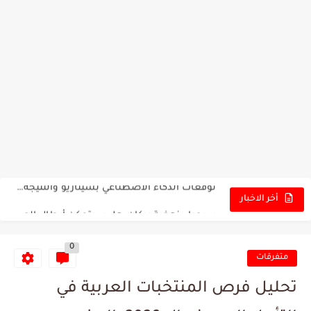
تونس - البرازيل: التشكيلة الاقرب لنسور قرطاج والقنوات الناقلة للمباراة
توقعات الذكاء الاصطناعي بسيناريو والنتيجة النهائية لمباراة الترجي وفلامنغو
سيمبا - نهضة بركان: هل سيتمكن أبطال المغرب من الحفاظ...
أخر الاخبار
كريستال بالاس - مانشستر سيتي: هل نشهد المفاجأة في كأس...
0
البرنامج الكامل لنهائي البطولة بين الاتحاد المنستيري والنادي الإفريقي
متفرقات
عرض قطري يُغري ادارة النادي الإفريقي للتخلي عن موهبتها
تحليل فرص المنتخبات العربية في
المدرب التونسي المتألق معين الشعباني يكشف عن اهدافه المستقبلية