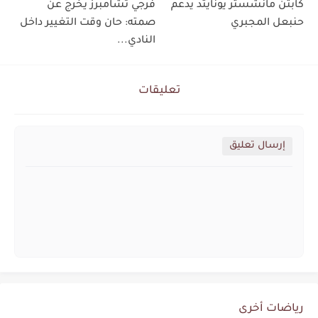
كابتن مانشستر يونايتد يدعم
فرجي تشامبرز يخرج عن
حنبعل المجبري
صمته: حان وقت التغيير داخل
النادي...
تعليقات
إرسال تعليق
رياضات أخرى