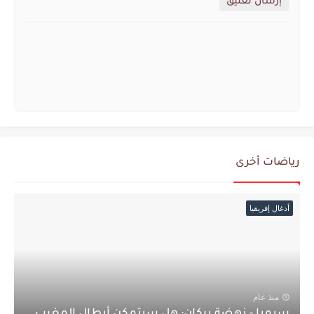
إرسال تعليق
رياضات أخرى
أدغال إفريقيا
منذ عام