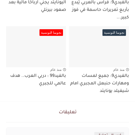
بالفيدي9: فراس بالعربي يُبدع
اليونايتد يجني أرباحًا مالية بعد
بأربع تمريرات حاسمة في فوز
صعود بيرنلي
كبير...
نجومنا التونسية
نجومنا التونسية
منذ عام
منذ عام
بالفيدي9: جميع لمسات
بالفيد99 : دربي العرب.. هدف
ومهارات حنبعل المجبري امام
عالمي للجبري
شيفيلد يونايتد
تعليقات