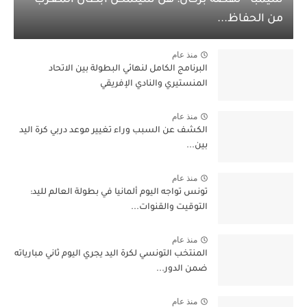
سيمبا - نهضة بركان: هل سيتمكن أبطال المغرب
من الحفاظ...
منذ عام
البرنامج الكامل لنهائي البطولة بين الاتحاد
المنستيري والنادي الإفريقي
منذ عام
الكشف عن السبب وراء تغيير موعد دربي كرة اليد
بين...
منذ عام
تونس تواجه اليوم ألمانيا في بطولة العالم لليد:
التوقيت والقنوات...
منذ عام
المنتخب التونسي لكرة اليد يجري اليوم ثاني مبارياته
ضمن الدور...
منذ عام