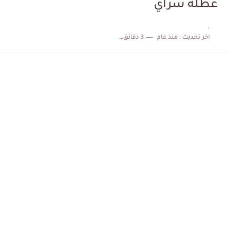
غطلة سراي
الكشف عن البرنامج الكامل لمباريات المنتخب التونسي خلال شهر جوان
.
اخر تحديث :
منذ عام
3 دقائق للقراءة
إصابة محمد أمين بن عمر بعد اعتداء في سوسة والأمن...
كابتن مانشستر يونايتد يدعم حنبعل المجبري