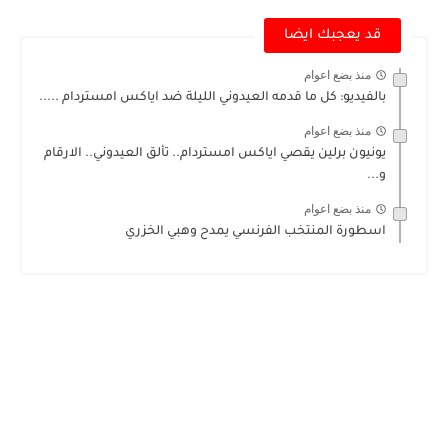
قد يعجبك ايضا
منذ بضع اعوام
بالفيديو: كل ما قدمه العيدوني الليلة ضد اياكس امستردام .....
منذ بضع اعوام
يونيون برلين يقصي اياكس امستردام.. تألق العيدوني.. الارقام
و...
منذ بضع اعوام
اسطورة المنتخب الفرنسي يمدح وهبي الخزري