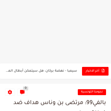
تونس - البرازيل: التشكيلة الاقرب لنسور قرطاج والقنوات الناقلة للمباراة
توقعات الذكاء الاصطناعي بسيناريو والنتيجة النهائية لمباراة الترجي وفلامنغو
سيمبا - نهضة بركان: هل سيتمكن أبطال المغرب من الحفاظ...
أخر الاخبار
كريستال بالاس - مانشستر سيتي: هل نشهد المفاجأة في كأس...
0
البرنامج الكامل لنهائي البطولة بين الاتحاد المنستيري والنادي الإفريقي
نجومنا التونسية
عرض قطري يُغري ادارة النادي الإفريقي للتخلي عن موهبتها
بالفي99: مرتضى بن وناس هداف ضد
المدرب التونسي المتألق معين الشعباني يكشف عن اهدافه المستقبلية