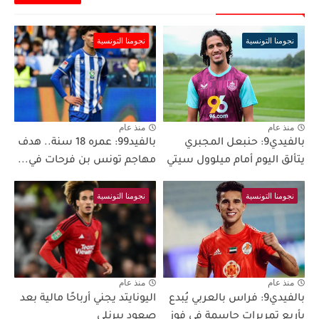
نجومنا التونسية
نجومنا التونسية
منذ عام
منذ عام
بالفيدي9: حنبعل المجبري
بالفيد99: عمره 18 سنة.. هدف
يتألق اليوم أمام ميلوول سيتي
مهاجم تونس بن فرحات في...
نجومنا التونسية
نجومنا التونسية
منذ عام
منذ عام
بالفيدي9: فراس بالعربي يُبدع
اليونايتد يجني أرباحًا مالية بعد
بأربع تمريرات حاسمة في فوز
صعود بيرنلي