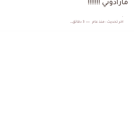
مارادوني !!!!!!!
الكشف عن البرنامج الكامل لمباريات المنتخب التونسي خلال شهر جوان
.
اخر تحديث :
منذ عام
3 دقائق للقراءة
إصابة محمد أمين بن عمر بعد اعتداء في سوسة والأمن...
كابتن مانشستر يونايتد يدعم حنبعل المجبري