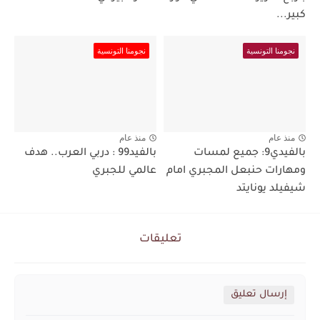
كبير...
نجومنا التونسية
نجومنا التونسية
منذ عام
منذ عام
بالفيدي9: جميع لمسات
بالفيد99 : دربي العرب.. هدف
ومهارات حنبعل المجبري امام
عالمي للجبري
شيفيلد يونايتد
تعليقات
إرسال تعليق