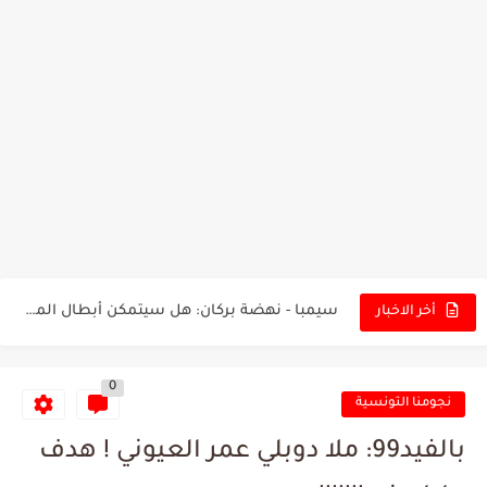
تونس - البرازيل: التشكيلة الاقرب لنسور قرطاج والقنوات الناقلة للمباراة
توقعات الذكاء الاصطناعي بسيناريو والنتيجة النهائية لمباراة الترجي وفلامنغو
سيمبا - نهضة بركان: هل سيتمكن أبطال المغرب من الحفاظ...
أخر الاخبار
كريستال بالاس - مانشستر سيتي: هل نشهد المفاجأة في كأس...
0
البرنامج الكامل لنهائي البطولة بين الاتحاد المنستيري والنادي الإفريقي
نجومنا التونسية
عرض قطري يُغري ادارة النادي الإفريقي للتخلي عن موهبتها
بالفيد99: ملا دوبلي عمر العيوني ! هدف
المدرب التونسي المتألق معين الشعباني يكشف عن اهدافه المستقبلية