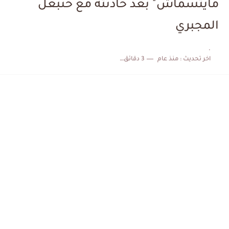
مايتسماش" بعد حادثته مع حنبعل
الكشف عن البرنامج الكامل لمباريات المنتخب التونسي خلال شهر جوان
المجبري
إصابة محمد أمين بن عمر بعد اعتداء في سوسة والأمن...
.
اخر تحديث :
منذ عام
3 دقائق للقراءة
كابتن مانشستر يونايتد يدعم حنبعل المجبري