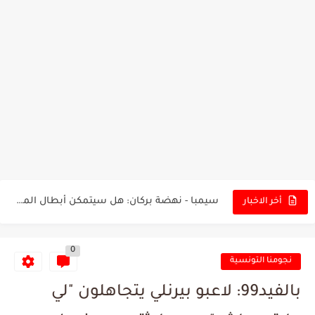
تونس - البرازيل: التشكيلة الاقرب لنسور قرطاج والقنوات الناقلة للمباراة
توقعات الذكاء الاصطناعي بسيناريو والنتيجة النهائية لمباراة الترجي وفلامنغو
سيمبا - نهضة بركان: هل سيتمكن أبطال المغرب من الحفاظ...
أخر الاخبار
كريستال بالاس - مانشستر سيتي: هل نشهد المفاجأة في كأس...
0
البرنامج الكامل لنهائي البطولة بين الاتحاد المنستيري والنادي الإفريقي
نجومنا التونسية
عرض قطري يُغري ادارة النادي الإفريقي للتخلي عن موهبتها
بالفيد99: لاعبو بيرنلي يتجاهلون "لي
المدرب التونسي المتألق معين الشعباني يكشف عن اهدافه المستقبلية