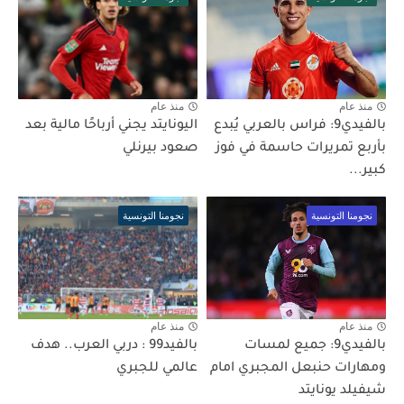
منذ عام
منذ عام
بالفيدي9: فراس بالعربي يُبدع
اليونايتد يجني أرباحًا مالية بعد
بأربع تمريرات حاسمة في فوز
صعود بيرنلي
كبير...
نجومنا التونسية
نجومنا التونسية
منذ عام
منذ عام
بالفيدي9: جميع لمسات
بالفيد99 : دربي العرب.. هدف
ومهارات حنبعل المجبري امام
عالمي للجبري
شيفيلد يونايتد