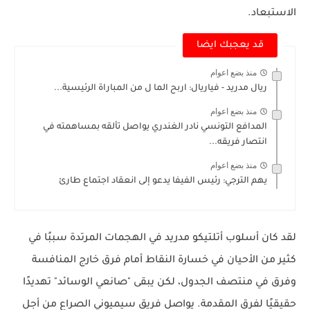
الاستبعاد.
قد يعجبك ايضا
منذ بضع اعوام
ريال مدريد - فياريال: اربح الما ل من المباراة الرئيسية...
منذ بضع اعوام
المدافع التونسي نادر الغندري يواصل تألقه بمساهمته في
انتصار فريقه...
منذ بضع اعوام
يهم الترجي: رئيس الفيفا يدعو إلى انعقاد اجتماع طارئ
لقد كان أسلوب أتلتيكو مدريد في الهجمات المرتدة سببًا في
كثير من الأحيان في خسارة النقاط أمام فرق خارج المنافسة
وفرق في منتصف الجدول، لكن يبقى "صانعي الوسائد" تهديدًا
حقيقيًا لفرق المقدمة. يواصل فريق سيميوني الصراع من أجل