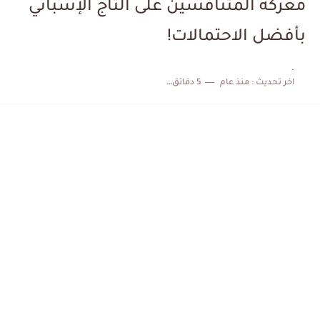
معركة المتنافسين على التاج الإسباني
الكشف عن البرنامج الكامل لمباريات المنتخب التونسي خلال شهر جوان
بأفضل الاحتمالات!
إصابة محمد أمين بن عمر بعد اعتداء في سوسة والأمن...
.
اخر تحديث :
منذ عام
5 دقائق للقراءة
كابتن مانشستر يونايتد يدعم حنبعل المجبري