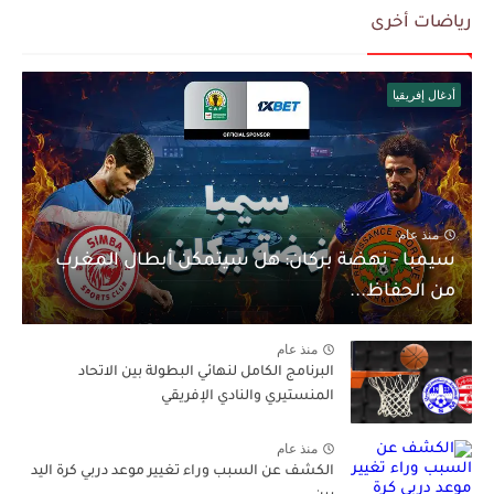
رياضات أخرى
أدغال إفريقيا
منذ عام
سيمبا - نهضة بركان: هل سيتمكن أبطال المغرب
من الحفاظ...
منذ عام
البرنامج الكامل لنهائي البطولة بين الاتحاد
المنستيري والنادي الإفريقي
منذ عام
الكشف عن السبب وراء تغيير موعد دربي كرة اليد