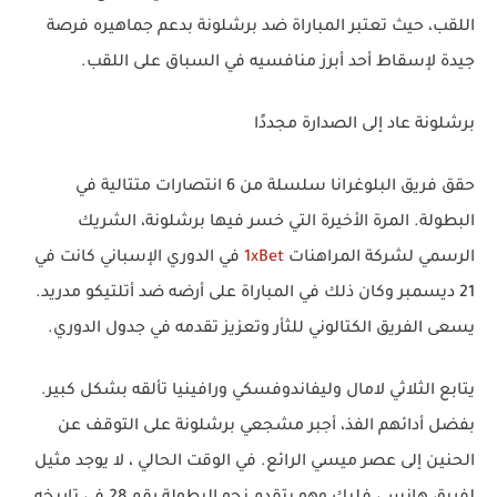
اللقب، حيث تعتبر المباراة ضد برشلونة بدعم جماهيره فرصة
جيدة لإسقاط أحد أبرز منافسيه في السباق على اللقب.
برشلونة عاد إلى الصدارة مجددًا
حقق فريق البلوغرانا سلسلة من 6 انتصارات متتالية في
البطولة. المرة الأخيرة التي خسر فيها برشلونة، الشريك
الرسمي لشركة المراهنات
1xBet
في الدوري الإسباني كانت في
21 ديسمبر وكان ذلك في المباراة على أرضه ضد أتلتيكو مدريد.
يسعى الفريق الكتالوني للثأر وتعزيز تقدمه في جدول الدوري.
يتابع الثلاثي لامال وليفاندوفسكي ورافينيا تألقه بشكل كبير.
بفضل أدائهم الفذ، أجبر مشجعي برشلونة على التوقف عن
الحنين إلى عصر ميسي الرائع. في الوقت الحالي ، لا يوجد مثيل