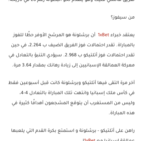
لفريق هانسي فليك وهو يتقدم نحو البطولة رقم 28 في تاريخه.
من سيفوز؟
يعتقد خبراء
1xBet
أن برشلونة هو المرشح الأوفر حظًا للفوز
بالمباراة. تقدر احتمالات فوز الفريق الضيف ب 2.264، في حين
تقدر احتمالات فوز أتلتيكو ب 2.968. سيؤدي التنبؤ بالتعادل في
معركة العمالقة الإسبانيين إلى زيادة رهانك بمقدار 3.64 مرة.
آخر مرة التقى فيها أتلتيكو وبرشلونة كانت قبل أسبوعين فقط
في كأس ملك إسبانيا وانتهت تلك المباراة بالتعادل 4-4،
وليس من المستغرب أن يتوقع المشجعون أهدافًا كثيرة في
هذه المباراة.
راهن على أتلتيكو - برشلونة و استمتع بكرة القدم التي يلعبها