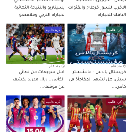
تونس - البرازيل: التشكيلة
توقعات الذكاء الاصطناعي
الاقرب لنسور قرطاج والقنوات
بسيناريو والنتيجة النهائية
الناقلة للمباراة
لمباراة الترجي وفلامنغو
كرة عالمية
كرة عالمية
منذ عام
منذ عام
كريستال بالاس - مانشستر
قبل سويعات من نهائي
سيتي: هل نشهد المفاجأة في
الكأس.. ريال مدريد يكشف
كأس...
عن موقفه...
كرة عالمية
كرة عالمية