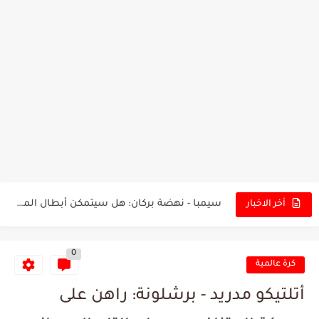
تونس - البرازيل: التشكيلة الاقرب لنسور قرطاج والقنوات الناقلة للمباراة
توقعات الذكاء الاصطناعي بسيناريو والنتيجة النهائية لمباراة الترجي وفلامنغو
سيمبا - نهضة بركان: هل سيتمكن أبطال المغرب من الحفاظ...
أخر الاخبار
كريستال بالاس - مانشستر سيتي: هل نشهد المفاجأة في كأس...
0
البرنامج الكامل لنهائي البطولة بين الاتحاد المنستيري والنادي الإفريقي
كرة عالمية
عرض قطري يُغري ادارة النادي الإفريقي للتخلي عن موهبتها
أتلتيكو مدريد - برشلونة: راهن على
المدرب التونسي المتألق معين الشعباني يكشف عن اهدافه المستقبلية