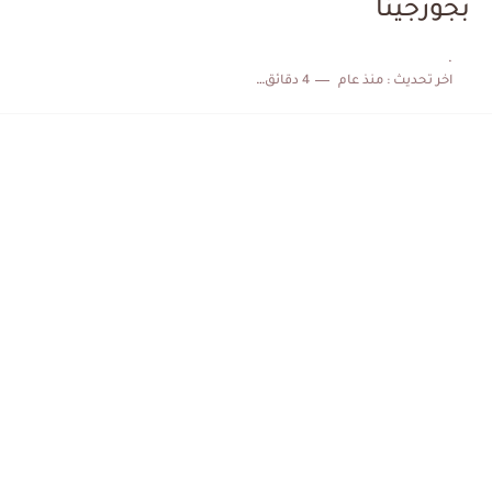
بجورجينا
الكشف عن البرنامج الكامل لمباريات المنتخب التونسي خلال شهر جوان
.
اخر تحديث :
منذ عام
4 دقائق للقراءة
إصابة محمد أمين بن عمر بعد اعتداء في سوسة والأمن...
كابتن مانشستر يونايتد يدعم حنبعل المجبري