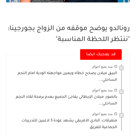
رونالدو يوضح موقفه من الزواج بجورجينا:
"ننتظر اللحظة المناسبة"
قد يعجبك ايضا
منذ بضع اعوام
البيڨ ميلان يصحح خطأه ويعين مواجهته الودية امام النجم
الساحلي...
منذ بضع اعوام
بالصور: ميلان الإيطالي يفاجئ الجميع بعدم برمجة لقاء النجم
الساحلي...
منذ بضع اعوام
متفرقات: النادي الافريقي يشهد عودة 3 لاعبين للتدريبات
الجماعية للفريق