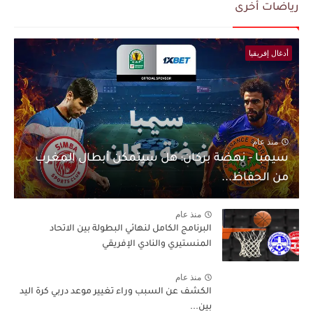
رياضات أخرى
أدغال إفريقيا
منذ عام
سيمبا - نهضة بركان: هل سيتمكن أبطال المغرب
من الحفاظ...
منذ عام
البرنامج الكامل لنهائي البطولة بين الاتحاد
المنستيري والنادي الإفريقي
منذ عام
الكشف عن السبب وراء تغيير موعد دربي كرة اليد
بين...