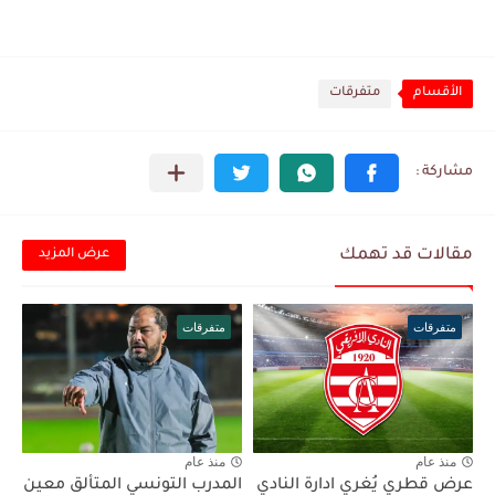
الأقسام
متفرقات
مقالات قد تهمك
عرض المزيد
متفرقات
متفرقات
منذ عام
منذ عام
عرض قطري يُغري ادارة النادي
المدرب التونسي المتألق معين