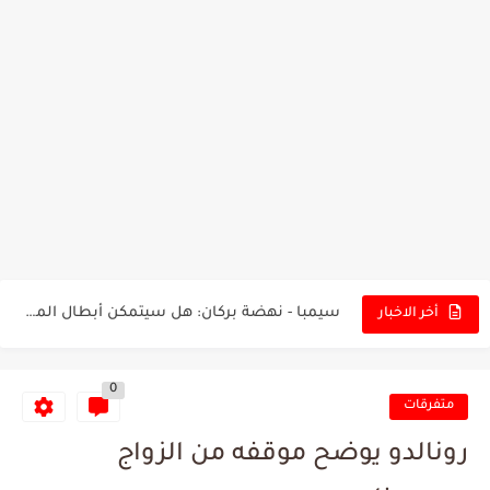
تونس - البرازيل: التشكيلة الاقرب لنسور قرطاج والقنوات الناقلة للمباراة
توقعات الذكاء الاصطناعي بسيناريو والنتيجة النهائية لمباراة الترجي وفلامنغو
سيمبا - نهضة بركان: هل سيتمكن أبطال المغرب من الحفاظ...
أخر الاخبار
كريستال بالاس - مانشستر سيتي: هل نشهد المفاجأة في كأس...
0
البرنامج الكامل لنهائي البطولة بين الاتحاد المنستيري والنادي الإفريقي
متفرقات
عرض قطري يُغري ادارة النادي الإفريقي للتخلي عن موهبتها
رونالدو يوضح موقفه من الزواج
المدرب التونسي المتألق معين الشعباني يكشف عن اهدافه المستقبلية