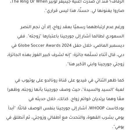
الزفاف؟ منذ أن صدرت أغنية جينيفر لوبيز
The Ring Or When
،
صاروا يغنونها لي. حسنًا، هذا ليس قراري".
ورغم عدم ارتباطهما رسميًا بعقد زواج، إلا أن نجم النصر
السعودي لطالما أشار إلى جورجينا باعتبارها "زوجته". ففي
ديسمبر الماضي، خلال حفل
Globe Soccer Awards 2024
في
دبي، قال أثناء تسلّمه جائزة: "إنه لشرف كبير الفوز بهذه الجائزة،
زوجتي جورجينا وابني الأكبر هنا".
كما ظهر الثنائي في فيديو على قناة رونالدو على يوتيوب في
لعبة "السيد والسيدة"، حيث وصف جورجينا بأنها زوجته، وظهرا
معًا وهما يرتديان خواتم زواج. كذلك، خلال حديثه في
بودكاست
WHOOP
، أشار إلى جورجينا بنفس الوصف قائلًا: "أبدأ
يومي بشرب القهوة، والتحدث مع أطفالي وزوجتي، ثم أنطلق في
يومي".