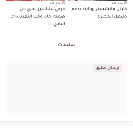
منذ عام
منذ عام
كابتن مانشستر يونايتد يدعم
فرجي تشامبرز يخرج عن
حنبعل المجبري
صمته: حان وقت التغيير داخل
النادي...
تعليقات
إرسال تعليق