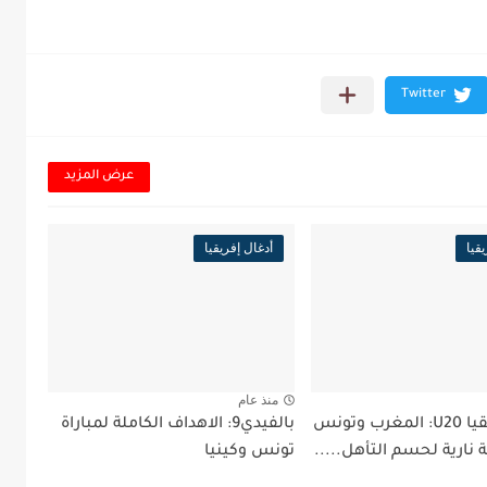
عرض المزيد
قيا
أدغال إفريقيا
منذ عام
كأس إفريقيا U20: المغرب وتونس
بالفيدي9: الاهداف الكاملة لمباراة
نارية لحسم التأهل.....
تونس وكينيا