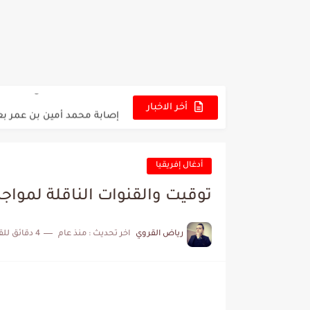
عرض قطري يُغري ادارة الناد
المدرب التونسي المتألق م
الكشف عن البرنامج الكامل 
إصابة محمد أمين بن عمر بع
أخر الاخبار
كابتن مانشستر يونايتد يدع
أدغال إفريقيا
توقيت والقنوات الناقلة لمواجه
رياض القروي
اخر تحديث :
منذ عام
4 دقائق للقراءة