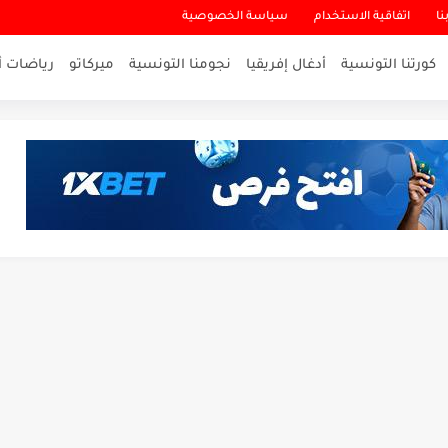
نا
اتفاقية الاستخدام
سياسة الخصوصية
كورتنا التونسية
أدغال إفريقيا
نجومنا التونسية
ميركاتو
رياضات أ
لاقرب لنسور قرطاج والقنوات الناقلة للمباراة
ناريو والنتيجة النهائية لمباراة الترجي وفلامنغو
تمكن أبطال المغرب من الحفاظ...
سيتي: هل نشهد المفاجأة في كأس...
لة بين الاتحاد المنستيري والنادي الإفريقي