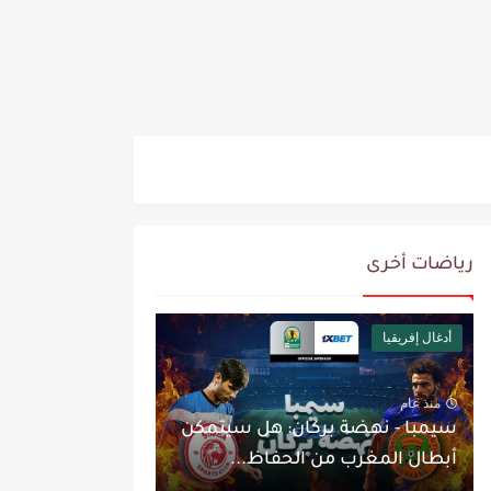
رياضات أخرى
أدغال إفريقيا
منذ عام
سيمبا - نهضة بركان: هل سيتمكن
أبطال المغرب من الحفاظ...