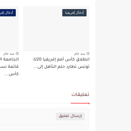
أدغال إفريقيا
أدغال إفري
منذ عام
منذ عام
انطلاق كأس أمم إفريقيا U20:
الجامعة ا
تونس تطارد حلم التأهل إلى...
قائمة نسو
كأس...
تعليقات
إرسال تعليق