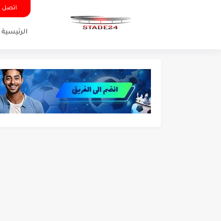
اتصل ب
الرئيسية
تونس - البرازيل: التشكيلة ا
توقعات الذكاء الاصطناعي بسي
سيمبا - نهضة بركان: هل سي
كريستال بالاس - مانشستر 
البرنامج الكامل لنهائي البطو