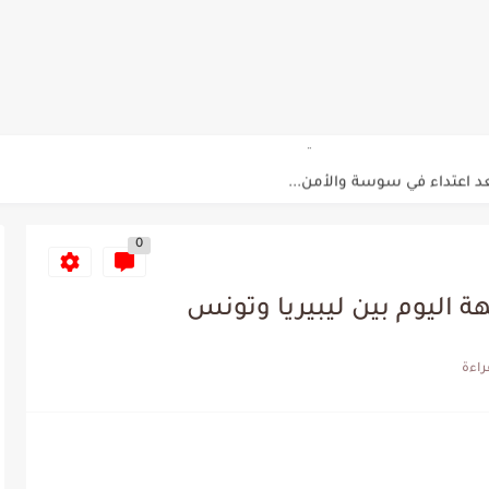
ي الإفريقي للتخلي عن موهبتها
عين الشعباني يكشف عن اهدافه المستقبلية
لمباريات المنتخب التونسي خلال شهر جوان
د اعتداء في سوسة والأمن...
م حنبعل المجبري
0
ة اليوم بين ليبيريا وتونس