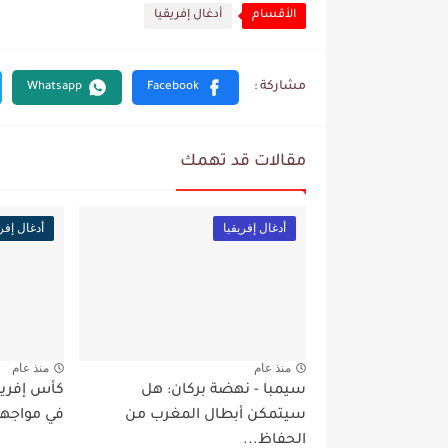
الأقسام
أدغال إفريقيا
مقالات قد تهمك
أدغال إفريقيا
أدغال إفري
منذ عام
منذ عام
سيمبا - نهضة بركان: هل
سيتمكن أبطال المغرب من
في مواجهة 
الحفاظ...