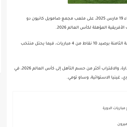
يواجه منتخب تونس نظيره الليبيري اليوم الأربعاء 19 مارس 2025، على ملعب مجمع صامويل كانيون دو
فريقية المؤهلة لكأس العالم 2026.
ويتصدر المنتخب التونسي جدول ترتيب المجموعة الثامنة برصيد 10 نقاط من 4 مباريات، فيما يحتل منتخب
يطمح نسور قرطاج إلى تعزيز موقعهم في الصدارة، والاقتراب أكثر من حسم التأهل إلى كأس العالم 2026، في
، غينيا الاستوائية، وساو تومي.
مباريات الدورة
ميرون