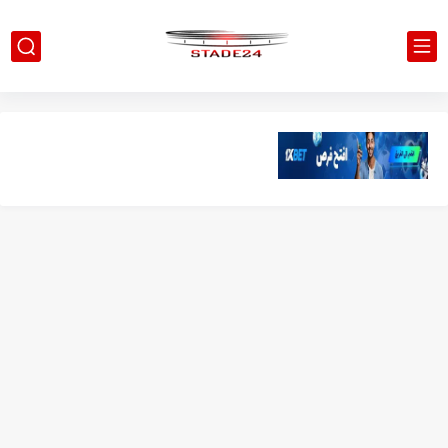
تونس - البرازيل: التشكيلة الاقرب لنسور قرطاج والقنوات الناقلة للمباراة