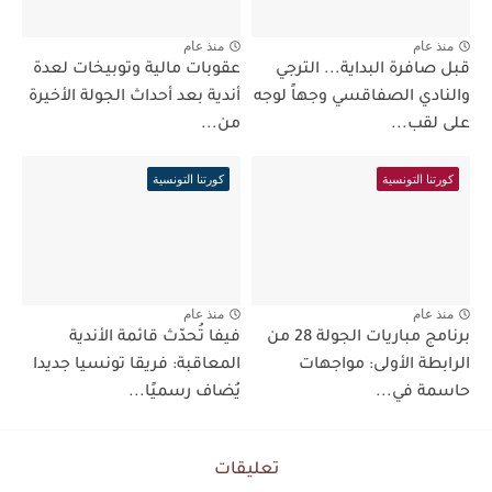
منذ عام
منذ عام
قبل صافرة البداية... الترجي
عقوبات مالية وتوبيخات لعدة
والنادي الصفاقسي وجهاً لوجه
أندية بعد أحداث الجولة الأخيرة
على لقب...
من...
كورتنا التونسية
كورتنا التونسية
منذ عام
منذ عام
برنامج مباريات الجولة 28 من
فيفا تُحدّث قائمة الأندية
الرابطة الأولى: مواجهات
المعاقبة: فريقا تونسيا جديدا
حاسمة في...
يُضاف رسميًا...
تعليقات