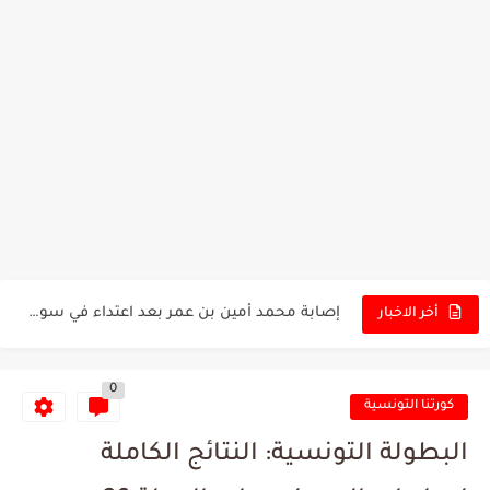
توقعات الذكاء الاصطناعي بسيناريو والنتيجة النهائية لمباراة الترجي وفلامنغو
سيمبا - نهضة بركان: هل سيتمكن أبطال المغرب من الحفاظ...
كريستال بالاس - مانشستر سيتي: هل نشهد المفاجأة في كأس...
البرنامج الكامل لنهائي البطولة بين الاتحاد المنستيري والنادي الإفريقي
عرض قطري يُغري ادارة النادي الإفريقي للتخلي عن موهبتها
المدرب التونسي المتألق معين الشعباني يكشف عن اهدافه المستقبلية
الكشف عن البرنامج الكامل لمباريات المنتخب التونسي خلال شهر جوان
إصابة محمد أمين بن عمر بعد اعتداء في سوسة والأمن...
أخر الاخبار
كابتن مانشستر يونايتد يدعم حنبعل المجبري
0
كورتنا التونسية
البطولة التونسية: النتائج الكاملة