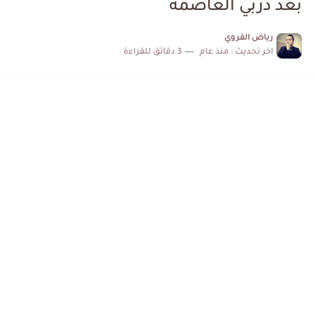
بعد دربي العاصمة
الكشف عن البرنامج الكامل لمباريات المنتخب التونسي خلال شهر جوان
رياض القروي
اخر تحديث :
منذ عام
3 دقائق للقراءة
إصابة محمد أمين بن عمر بعد اعتداء في سوسة والأمن...
كابتن مانشستر يونايتد يدعم حنبعل المجبري