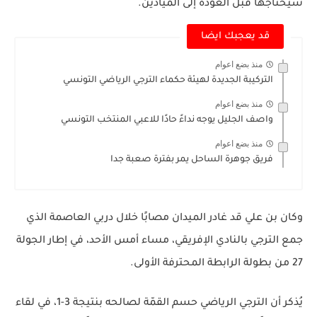
سيحتاجها قبل العودة إلى الميادين.
قد يعجبك ايضا
منذ بضع اعوام
التركيبة الجديدة لهيئة حكماء الترجي الرياضي التونسي
منذ بضع اعوام
واصف الجليل يوجه نداءً حادًا للاعبي المنتخب التونسي
منذ بضع اعوام
فريق جوهرة الساحل يمر بفترة صعبة جدا
وكان بن علي قد غادر الميدان مصابًا خلال
دربي العاصمة
الذي
جمع الترجي بالنادي الإفريقي، مساء أمس الأحد، في إطار الجولة
27 من بطولة الرابطة المحترفة الأولى.
يُذكر أن الترجي الرياضي حسم القمّة لصالحه بنتيجة
3-1
، في لقاء