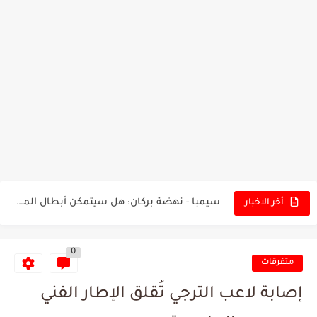
تونس - البرازيل: التشكيلة الاقرب لنسور قرطاج والقنوات الناقلة للمباراة
توقعات الذكاء الاصطناعي بسيناريو والنتيجة النهائية لمباراة الترجي وفلامنغو
سيمبا - نهضة بركان: هل سيتمكن أبطال المغرب من الحفاظ...
أخر الاخبار
كريستال بالاس - مانشستر سيتي: هل نشهد المفاجأة في كأس...
0
البرنامج الكامل لنهائي البطولة بين الاتحاد المنستيري والنادي الإفريقي
متفرقات
عرض قطري يُغري ادارة النادي الإفريقي للتخلي عن موهبتها
إصابة لاعب الترجي تُقلق الإطار الفني
المدرب التونسي المتألق معين الشعباني يكشف عن اهدافه المستقبلية