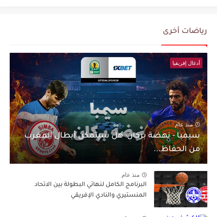
رياضات أخرى
أدغال إفريقيا
منذ عام
سيمبا - نهضة بركان: هل سيتمكن أبطال المغرب
من الحفاظ...
منذ عام
البرنامج الكامل لنهائي البطولة بين الاتحاد
المنستيري والنادي الإفريقي