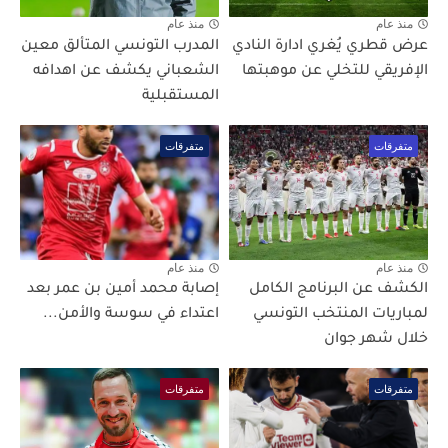
منذ عام
منذ عام
عرض قطري يُغري ادارة النادي
المدرب التونسي المتألق معين
الإفريقي للتخلي عن موهبتها
الشعباني يكشف عن اهدافه
المستقبلية
متفرقات
متفرقات
منذ عام
منذ عام
الكشف عن البرنامج الكامل
إصابة محمد أمين بن عمر بعد
لمباريات المنتخب التونسي
اعتداء في سوسة والأمن...
خلال شهر جوان
متفرقات
متفرقات