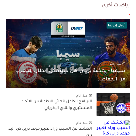
رياضات أخرى
أدغال إفريقيا
منذ عام
سيمبا - نهضة بركان: هل سيتمكن أبطال المغرب
من الحفاظ...
منذ عام
البرنامج الكامل لنهائي البطولة بين الاتحاد
المنستيري والنادي الإفريقي
منذ عام
الكشف عن السبب وراء تغيير موعد دربي كرة اليد
بين...