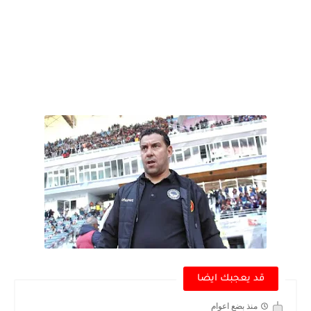
قد يعجبك ايضا
منذ بضع اعوام