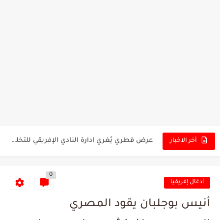
تونس - البرازيل: التشكيلة الاقرب لنسور قرطاج والقنوات الناقلة للمباراة
توقعات الذكاء الاصطناعي بسيناريو والنتيجة النهائية لمباراة الترجي وفلامنغو
سيمبا - نهضة بركان: هل سيتمكن أبطال المغرب من الحفاظ...
كريستال بالاس - مانشستر سيتي: هل نشهد المفاجأة في كأس...
البرنامج الكامل لنهائي البطولة بين الاتحاد المنستيري والنادي الإفريقي
عرض قطري يُغري ادارة النادي الإفريقي للتخلي عن موهبتها
أخر الاخبار
المدرب التونسي المتألق معين الشعباني يكشف عن اهدافه المستقبلية
0
الكشف عن البرنامج الكامل لمباريات المنتخب التونسي خلال شهر جوان
أدغال إفريقيا
إصابة محمد أمين بن عمر بعد اعتداء في سوسة والأمن...
أنيس بوجلبان يقود المصري
كابتن مانشستر يونايتد يدعم حنبعل المجبري