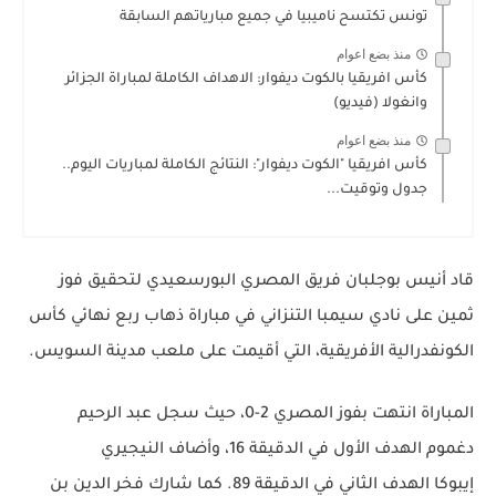
تونس تكتسح ناميبيا في جميع مبارياتهم السابقة
منذ بضع اعوام
كأس افريقيا بالكوت ديفوار: الاهداف الكاملة لمباراة الجزائر
وانغولا (فيديو)
منذ بضع اعوام
كأس افريقيا "الكوت ديفوار": النتائج الكاملة لمباريات اليوم..
جدول وتوقيت...
قاد
أنيس بوجلبان
فريق
المصري البورسعيدي
لتحقيق فوز
ثمين على
نادي سيمبا التنزاني
في مباراة ذهاب ربع نهائي
كأس
الكونفدرالية الأفريقية
، التي أقيمت على ملعب
مدينة السويس
.
المباراة انتهت بفوز المصري
2-0
، حيث سجل
عبد الرحيم
دغموم
الهدف الأول في الدقيقة
16
، وأضاف
النيجيري
إيبوكا
الهدف الثاني في الدقيقة
89
. كما شارك
فخر الدين بن