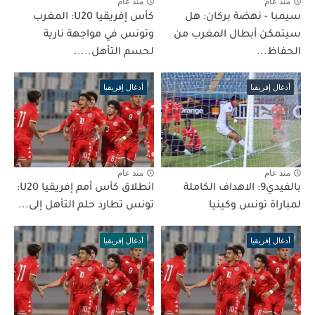
منذ عام
منذ عام
سيمبا - نهضة بركان: هل
كأس إفريقيا U20: المغرب
سيتمكن أبطال المغرب من
وتونس في مواجهة نارية
الحفاظ...
لحسم التأهل.....
أدغال إفريقيا
أدغال إفريقيا
منذ عام
منذ عام
بالفيدي9: الاهداف الكاملة
انطلاق كأس أمم إفريقيا U20:
لمباراة تونس وكينيا
تونس تطارد حلم التأهل إلى...
أدغال إفريقيا
أدغال إفريقيا