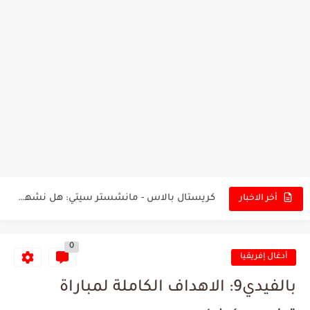
تونس - البرازيل: التشكيلة الاقرب لنسور قرطاج والقنوات الناقلة للمباراة
توقعات الذكاء الاصطناعي بسيناريو والنتيجة النهائية لمباراة الترجي وفلامنغو
سيمبا - نهضة بركان: هل سيتمكن أبطال المغرب من الحفاظ...
كريستال بالاس - مانشستر سيتي: هل نشهد المفاجأة في كأس...
أخر الاخبار
البرنامج الكامل لنهائي البطولة بين الاتحاد المنستيري والنادي الإفريقي
0
عرض قطري يُغري ادارة النادي الإفريقي للتخلي عن موهبتها
أدغال إفريقيا
المدرب التونسي المتألق معين الشعباني يكشف عن اهدافه المستقبلية
بالفيدي9: الاهداف الكاملة لمباراة
الكشف عن البرنامج الكامل لمباريات المنتخب التونسي خلال شهر جوان