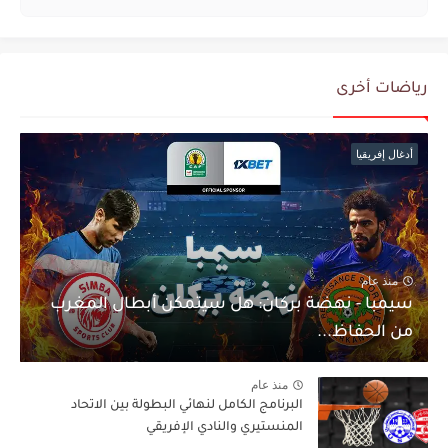
رياضات أخرى
أدغال إفريقيا
منذ عام
سيمبا - نهضة بركان: هل سيتمكن أبطال المغرب
من الحفاظ...
منذ عام
البرنامج الكامل لنهائي البطولة بين الاتحاد
المنستيري والنادي الإفريقي