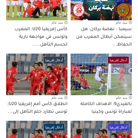
منذ عام
منذ عام
سيمبا - نهضة بركان: هل
كأس إفريقيا U20: المغرب
سيتمكن أبطال المغرب من
وتونس في مواجهة نارية
الحفاظ...
لحسم التأهل.....
أدغال إفريقيا
أدغال إفريقيا
منذ عام
منذ عام
بالفيدي9: الاهداف الكاملة
انطلاق كأس أمم إفريقيا U20:
لمباراة تونس وكينيا
تونس تطارد حلم التأهل إلى...
أدغال إفريقيا
أدغال إفريقيا