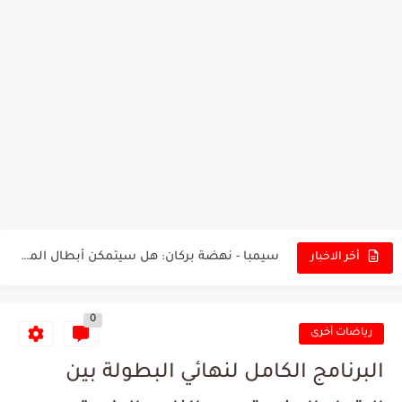
تونس - البرازيل: التشكيلة الاقرب لنسور قرطاج والقنوات الناقلة للمباراة
توقعات الذكاء الاصطناعي بسيناريو والنتيجة النهائية لمباراة الترجي وفلامنغو
سيمبا - نهضة بركان: هل سيتمكن أبطال المغرب من الحفاظ...
أخر الاخبار
كريستال بالاس - مانشستر سيتي: هل نشهد المفاجأة في كأس...
0
البرنامج الكامل لنهائي البطولة بين الاتحاد المنستيري والنادي الإفريقي
رياضات أخرى
عرض قطري يُغري ادارة النادي الإفريقي للتخلي عن موهبتها
البرنامج الكامل لنهائي البطولة بين
المدرب التونسي المتألق معين الشعباني يكشف عن اهدافه المستقبلية