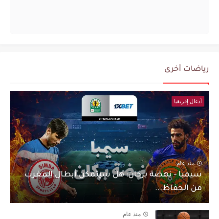
رياضات أخرى
أدغال إفريقيا
منذ عام
سيمبا - نهضة بركان: هل سيتمكن أبطال المغرب
من الحفاظ...
منذ عام