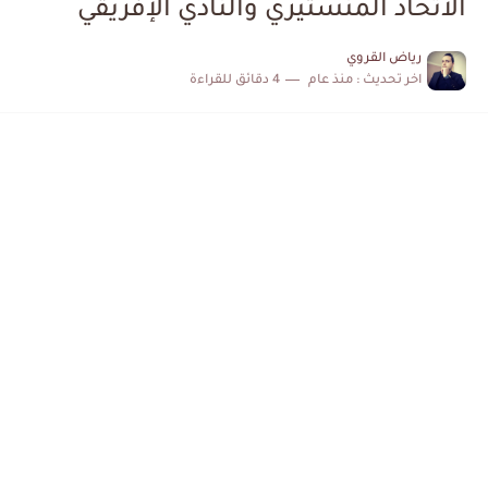
الاتحاد المنستيري والنادي الإفريقي
الكشف عن البرنامج الكامل لمباريات المنتخب التونسي خلال شهر جوان
رياض القروي
اخر تحديث :
منذ عام
4 دقائق للقراءة
إصابة محمد أمين بن عمر بعد اعتداء في سوسة والأمن...
كابتن مانشستر يونايتد يدعم حنبعل المجبري