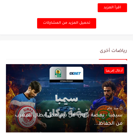
اقرأ المزيد
تحميل المزيد من المشاركات
رياضات أخرى
أدغال إفريقيا
منذ عام
سيمبا - نهضة بركان: هل سيتمكن أبطال المغرب
من الحفاظ...