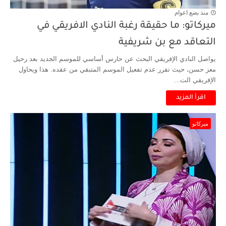
منذ بضع اعوام
ميركاتو: ما حقيقة رغبة النادي الافريقي في
التعاقد مع بن شريفية
يواصل النادي الإفريقي البحث عن حارس أساسي للموسم الجديد بعد رحيل
معز حسن، حيث تقرر عدم تفعيل الموسم المتبقي من عقده. هذا ويحاول
الإفريقي الت...
اقرأ المزيد
ميركاتو