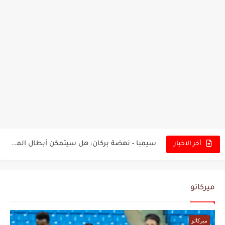
تونس - البرازيل: التشكيلة الاقرب لنسور قرطاج والقنوات الناقلة للمباراة
توقعات الذكاء الاصطناعي بسيناريو والنتيجة النهائية لمباراة الترجي وفلامنغو
سيمبا - نهضة بركان: هل سيتمكن أبطال المغرب من الحفاظ...
كريستال بالاس - مانشستر سيتي: هل نشهد المفاجأة في كأس...
أخر الاخبار
البرنامج الكامل لنهائي البطولة بين الاتحاد المنستيري والنادي الإفريقي
عرض قطري يُغري ادارة النادي الإفريقي للتخلي عن موهبتها
ميركاتو
المدرب التونسي المتألق معين الشعباني يكشف عن اهدافه المستقبلية
ميركاتو
الكشف عن البرنامج الكامل لمباريات المنتخب التونسي خلال شهر جوان