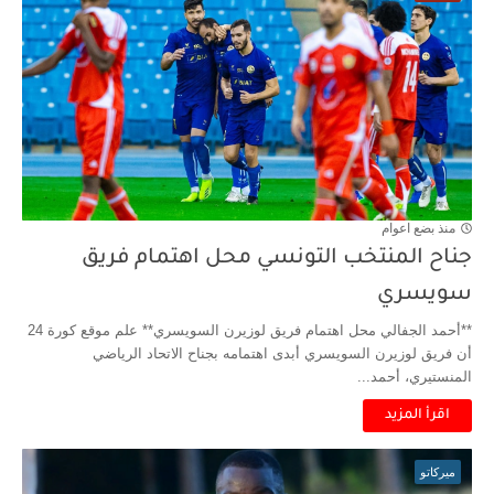
إصابة محمد أمين بن عمر بعد اعتداء في سوسة والأمن...
كابتن مانشستر يونايتد يدعم حنبعل المجبري
منذ بضع اعوام
جناح المنتخب التونسي محل اهتمام فريق
سويسري
**أحمد الجفالي محل اهتمام فريق لوزيرن السويسري** علم موقع كورة 24
أن فريق لوزيرن السويسري أبدى اهتمامه بجناح الاتحاد الرياضي
المنستيري، أحمد...
اقرأ المزيد
ميركاتو