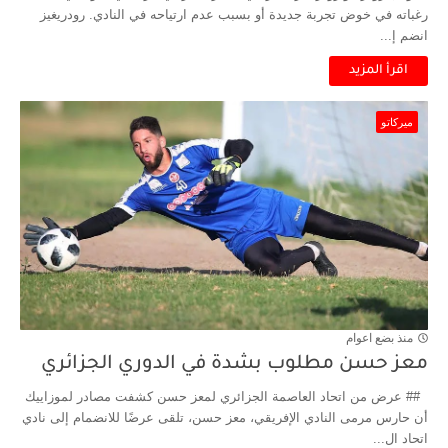
رغباته في خوض تجربة جديدة أو بسبب عدم ارتياحه في النادي. رودريغيز
انضم إ...
اقرأ المزيد
ميركاتو
منذ بضع اعوام
معز حسن مطلوب بشدة في الدوري الجزائري
## عرض من اتحاد العاصمة الجزائري لمعز حسن كشفت مصادر لموزاييك
أن حارس مرمى النادي الإفريقي، معز حسن، تلقى عرضًا للانضمام إلى نادي
اتحاد ال...