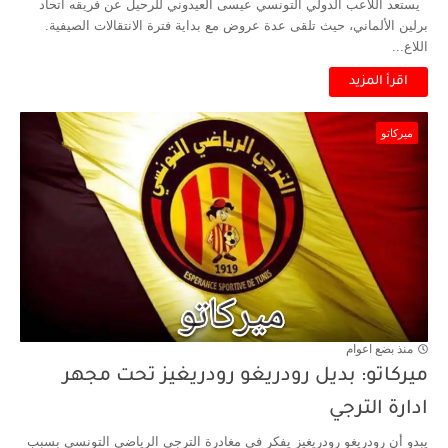
يستعد اللاعب الدولي التونسي عيسى العيدوني للرحيل عن فريقه اتحاد
برلين الألماني، حيث تلقى عدة عروض مع بداية فترة الانتقالات الصيفية.
اللاع...
اقرأ المزيد
ميركاتو
منذ بضع اعوام
ميركاتو: بديل رودريغو رودريغيز تحت مجهر
ادارة الترجي
يبدو أن رودريغو رودريغيز يفكر في مغادرة الترجي الرياضي التونسي بسبب